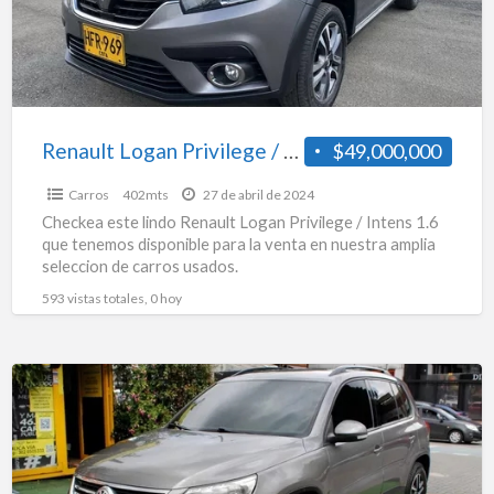
1.6
Renault Logan Privilege / Intens 1.6
$49,000,000
Carros
402mts
27 de abril de 2024
Checkea este lindo Renault Logan Privilege / Intens 1.6
que tenemos disponible para la venta en nuestra amplia
seleccion de carros usados.
593 vistas totales, 0 hoy
Volkswagen
Tiguan
2.0
Tsi