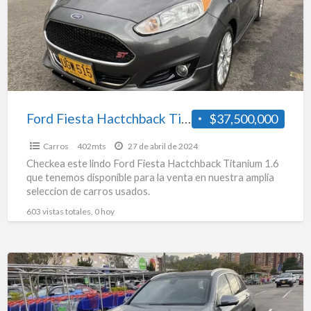
Titanium
1.6
Ford Fiesta Hactchback Titanium 1.6
$37,500,000
Carros
402mts
27 de abril de 2024
Checkea este lindo Ford Fiesta Hactchback Titanium 1.6
que tenemos disponible para la venta en nuestra amplia
seleccion de carros usados.
603 vistas totales, 0 hoy
Mercedes
Benz
Glc