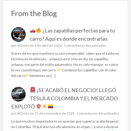
From the Blog
¿Las zapatillas perfectas para tu
carro? Aquí es donde encontrarlas
e
por
402mts
en 4 de abril de 2026 -
Comentarios desactivados
n
Si eres de los que mantiene su carro impecable, sabes que el estilo no
termina en el vehículo… empieza en ti. Hoy en día, las zapatillas
urbanas son parte del estilo automotriz. No es solo manejar, es cómo
¿
te ves cuando bajas del carro.
Combinar tus zapatillas con el color
L
del carro
Mantener un […]
a
s
¡SE ACABÓ EL NEGOCIO! LLEGÓ
z
a
TESLA A COLOMBIA Y EL MERCADO
p
EXPLOTÓ
a
t
e
por
402mts
en 21 de noviembre de 2025 -
Comentarios desactivados
i
n
Lo que muchos importadores no querían que supieras acaba de pasar
l
en Colombia: TESLA aterrizó oficialmente en el país… y vino a destruir
l
¡