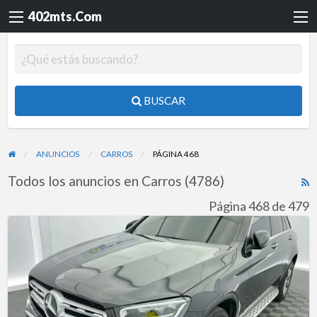
402mts.Com
BUSCAR
ANUNCIOS
CARROS
PÁGINA 468
Todos los anuncios en Carros (4786)
R
F
Página 468 de 479
f
Mercedes
a
Benz
t
Glc
C
300
4