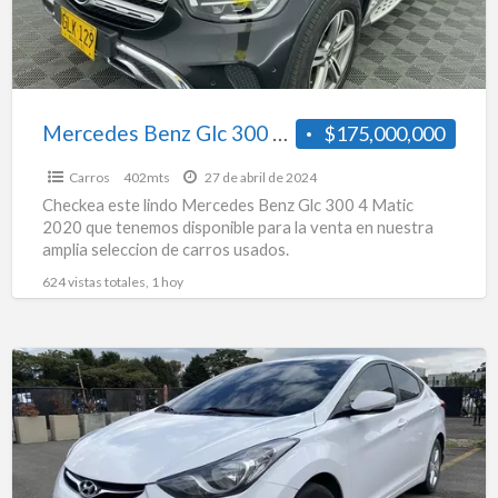
Matic
2020
Mercedes Benz Glc 300 4 Matic 2020
$175,000,000
Carros
402mts
27 de abril de 2024
Checkea este lindo Mercedes Benz Glc 300 4 Matic
2020 que tenemos disponible para la venta en nuestra
amplia seleccion de carros usados.
624 vistas totales, 1 hoy
Hyundai
Elantra
Gls
1.6