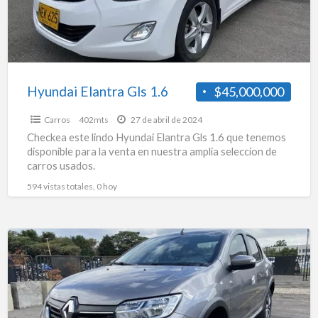
Hyundai Elantra Gls 1.6
$45,000,000
Carros
402mts
27 de abril de 2024
Checkea este lindo Hyundai Elantra Gls 1.6 que tenemos
disponible para la venta en nuestra amplia seleccion de
carros usados.
594 vistas totales, 0 hoy
Renault
Logan
Privilege
/
Intens