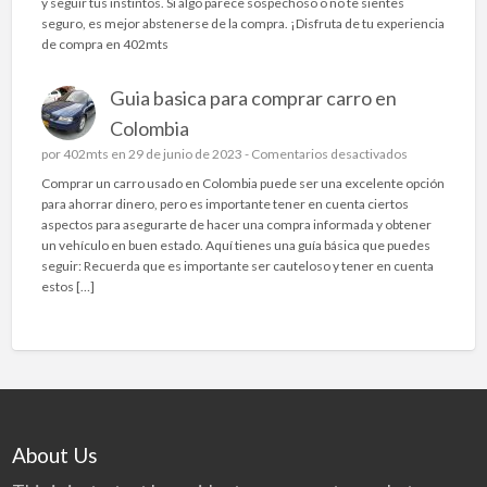
y seguir tus instintos. Si algo parece sospechoso o no te sientes
E
r
A
q
seguro, es mejor abstenerse de la compra. ¡Disfruta de tu experiencia
S
t
q
u
de compra en 402mts
L
i
u
í
A
r
í
e
A
e
Guia basica para comprar carro en
t
s
C
n
i
d
Colombia
O
4
e
o
L
e
por
402mts
en 29 de junio de 2023 -
0
Comentarios desactivados
n
n
O
n
2
e
Comprar un carro usado en Colombia puede ser una excelente opción
d
M
G
m
s
para ahorrar dinero, pero es importante tener en cuenta ciertos
e
B
u
t
u
aspectos para asegurarte de hacer una compra informada y obtener
e
I
i
s
n
un vehículo en buen estado. Aquí tienes una guía básica que puedes
n
A
a
?
a
seguir: Recuerda que es importante ser cauteloso y tener en cuenta
c
Y
b
g
estos […]
o
E
a
u
n
L
s
í
t
M
i
a
r
E
c
b
a
R
a
á
r
C
p
s
l
A
a
i
a
D
r
c
About Us
s
O
a
a
E
c