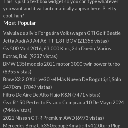
p
This is just a text box widget so you can type whatever
X
o
a
you want and it will automatically appear here. Pretty
P
m
r
L
cool, huh?
p
a
O
r
Most Popular
c
T
a
o
Ó
r
Valvula de alivio Forge ára Volkswagen GTi Golf Beetle
m
c
p
Jetta Audi A3 A4 A6 TT 1.8T BOV
(21356 vistas)
a
r
Gs 500 Mod 2016, 63.000 Kms, 2do Dueño, Varios
r
a
r
r
Extras, Baúl
(9237 vistas)
o
p
BMW 135i modelo 2011 motor 3000 twin power turbo
e
r
n
(8955 vistas)
o
C
d
Bmw X3 2.0 Xdrive30i-el Más Nuevo De Bogotá,sí, Solo
o
u
l
5470km!
(7847 vistas)
c
o
t
Filtro De Aire De Alto Flujo K&N
(7471 vistas)
m
o
Gsx R 150 Perfecto Estado Comprada 10 De Mayo 2024
b
s
i
e
(7446 vistas)
a
n
2021 Nissan GT-R Premium AWD
(6973 vistas)
e
Mercedes Benz Glc350ecoupé 4matic 4×4 2.0turb Plug
l