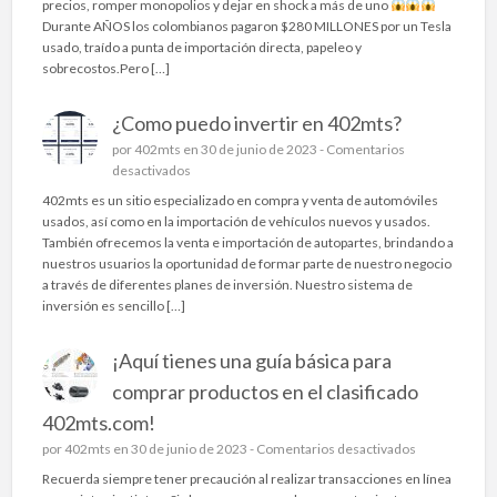
precios, romper monopolios y dejar en shock a más de uno
a
S
Durante AÑOS los colombianos pagaron $280 MILLONES por un Tesla
s
E
usado, traído a punta de importación directa, papeleo y
p
A
sobrecostos.Pero […]
e
C
r
A
f
¿Como puedo invertir en 402mts?
B
e
Ó
por
402mts
en 30 de junio de 2023 -
Comentarios
c
E
e
desactivados
t
L
n
402mts es un sitio especializado en compra y venta de automóviles
a
N
¿
usados, así como en la importación de vehículos nuevos y usados.
s
E
C
También ofrecemos la venta e importación de autopartes, brindando a
p
G
o
nuestros usuarios la oportunidad de formar parte de nuestro negocio
a
O
m
a través de diferentes planes de inversión. Nuestro sistema de
r
C
o
inversión es sencillo […]
a
I
p
t
O
u
u
!
¡Aquí tienes una guía básica para
e
c
L
d
comprar productos en el clasificado
a
L
o
r
E
402mts.com!
i
r
G
n
e
por
402mts
en 30 de junio de 2023 -
Comentarios desactivados
o
Ó
v
n
?
Recuerda siempre tener precaución al realizar transacciones en línea
T
e
¡
A