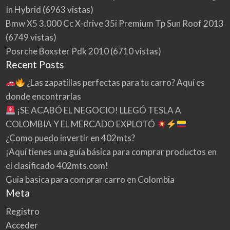
c
In Hybrid
(6963 vistas)
l
Bmw X5 3.000 Cc X-drive 35i Premium Tp Sun Roof 2013
a
s
(6749 vistas)
i
Posrche Boxster Pdk 2010
(6710 vistas)
f
Recent Posts
i
c
¿Las zapatillas perfectas para tu carro? Aquí es
a
d
donde encontrarlas
o
¡SE ACABÓ EL NEGOCIO! LLEGÓ TESLA A
4
0
COLOMBIA Y EL MERCADO EXPLOTÓ
2
¿Como puedo invertir en 402mts?
m
¡Aquí tienes una guía básica para comprar productos en
t
s
el clasificado 402mts.com!
.
Guia basica para comprar carro en Colombia
c
o
Meta
m
Registro
!
Acceder