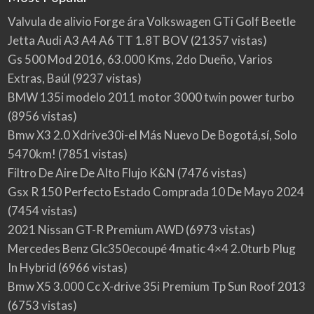
Valvula de alivio Forge ára Volkswagen GTi Golf Beetle
Jetta Audi A3 A4 A6 TT 1.8T BOV
(21357 vistas)
Gs 500 Mod 2016, 63.000 Kms, 2do Dueño, Varios
Extras, Baúl
(9237 vistas)
BMW 135i modelo 2011 motor 3000 twin power turbo
(8956 vistas)
Bmw X3 2.0 Xdrive30i-el Más Nuevo De Bogotá,sí, Solo
5470km!
(7851 vistas)
Filtro De Aire De Alto Flujo K&N
(7476 vistas)
Gsx R 150 Perfecto Estado Comprada 10 De Mayo 2024
(7454 vistas)
2021 Nissan GT-R Premium AWD
(6973 vistas)
Mercedes Benz Glc350ecoupé 4matic 4×4 2.0turb Plug
In Hybrid
(6966 vistas)
Bmw X5 3.000 Cc X-drive 35i Premium Tp Sun Roof 2013
(6753 vistas)