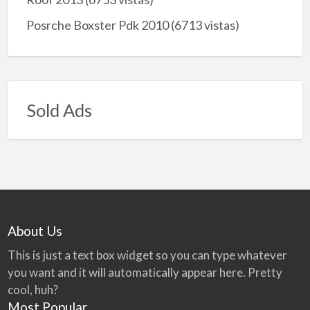
Posrche Boxster Pdk 2010
(6713 vistas)
Sold Ads
About Us
This is just a text box widget so you can type whatever
you want and it will automatically appear here. Pretty
cool, huh?
Most Popular