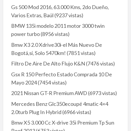
Gs 500 Mod 2016, 63.000 Kms, 2do Dueño,
Varios Extras, Baúl
(9237 vistas)
BMW 135i modelo 2011 motor 3000 twin
power turbo
(8956 vistas)
Bmw X3 2.0 Xdrive30i-el Más Nuevo De
Bogotá,sí, Solo 5470km!
(7851 vistas)
Filtro De Aire De Alto Flujo K&N
(7476 vistas)
Gsx R 150 Perfecto Estado Comprada 10 De
Mayo 2024
(7454 vistas)
2021 Nissan GT-R Premium AWD
(6973 vistas)
Mercedes Benz Glc350ecoupé 4matic 4×4
2.0turb Plug In Hybrid
(6966 vistas)
Bmw X5 3.000 Cc X-drive 35i Premium Tp Sun
Roof 2013
(6753 vistas)