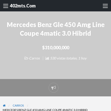
402mts.Com
Mercedes Benz Gle 450 Amg Line
Coupe 4matic 3.0 Hibrid
$310,000,000
Carros
530 vistas totales, 1 hoy
Reportar
problema
CARROS
MERCEDES BENZ GLE 450 AMG LINE COUPE 4MATIC 3.0 HIBRID