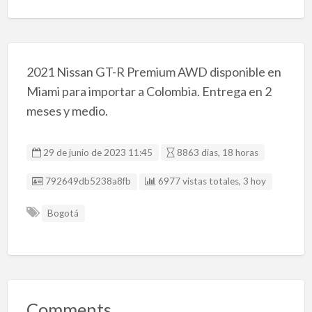
2021 Nissan GT-R Premium AWD disponible en
Miami para importar a Colombia. Entrega en 2
meses y medio.
29 de junio de 2023 11:45
8863 dias, 18 horas
Listing ID
792649db5238a8fb
6977 vistas totales, 3 hoy
Bogotá
Comments