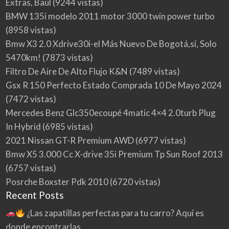
Extras, Baúl
(9244 vistas)
BMW 135i modelo 2011 motor 3000 twin power turbo
(8958 vistas)
Bmw X3 2.0 Xdrive30i-el Más Nuevo De Bogotá,sí, Solo
5470km!
(7873 vistas)
Filtro De Aire De Alto Flujo K&N
(7489 vistas)
Gsx R 150 Perfecto Estado Comprada 10 De Mayo 2024
(7472 vistas)
Mercedes Benz Glc350ecoupé 4matic 4×4 2.0turb Plug
In Hybrid
(6985 vistas)
2021 Nissan GT-R Premium AWD
(6977 vistas)
Bmw X5 3.000 Cc X-drive 35i Premium Tp Sun Roof 2013
(6757 vistas)
Posrche Boxster Pdk 2010
(6720 vistas)
Recent Posts
¿Las zapatillas perfectas para tu carro? Aquí es
donde encontrarlas