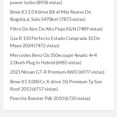
power turbo
(8958 vistas)
Bmw X3 2.0 Xdrive30i-el Más Nuevo De
Bogotá,sí, Solo 5470km!
(7873 vistas)
Filtro De Aire De Alto Flujo K&N
(7489 vistas)
Gsx R 150 Perfecto Estado Comprada 10 De
Mayo 2024
(7472 vistas)
Mercedes Benz Glc350ecoupé 4matic 4×4
2.0turb Plug In Hybrid
(6985 vistas)
2021 Nissan GT-R Premium AWD
(6977 vistas)
Bmw X5 3.000 Cc X-drive 35i Premium Tp Sun
Roof 2013
(6757 vistas)
Posrche Boxster Pdk 2010
(6720 vistas)