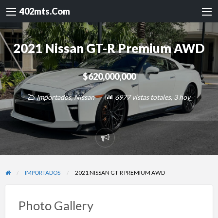
402mts.Com
2021 Nissan GT-R Premium AWD
$620,000,000
Importados
,
Nissan
6977 vistas totales, 3 hoy
Reportar
problema
IMPORTADOS
2021 NISSAN GT-R PREMIUM AWD
Photo Gallery