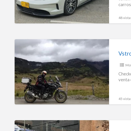
carros
48 vista
Vstrom
650
Vstr
Mo
Checke
venta 
45 vista
Porsche