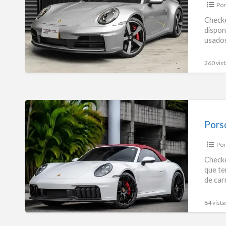
Por
S
(992
Checke
dispon
Ii)
usados
260 vist
Porsche
911
Carrera
Por
4
Gts
Checke
que te
Cabriolet
de car
Hibrido
84 vista