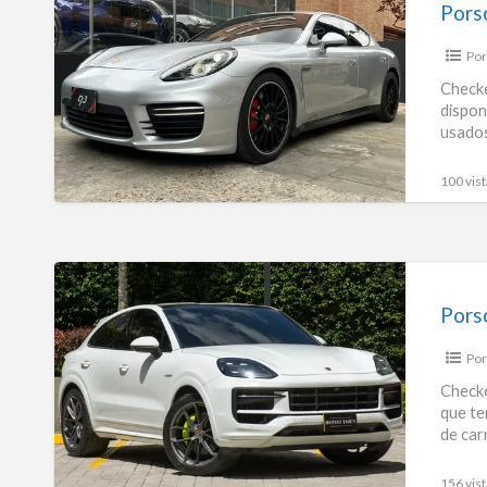
Panamera
Pors
4.8
Por
Gts
Checke
dispon
usados
100 vist
Porsche
Cayenne
3.0
Por
E-
hybrid
Checke
que te
Hibrida
de car
2024
156 vist