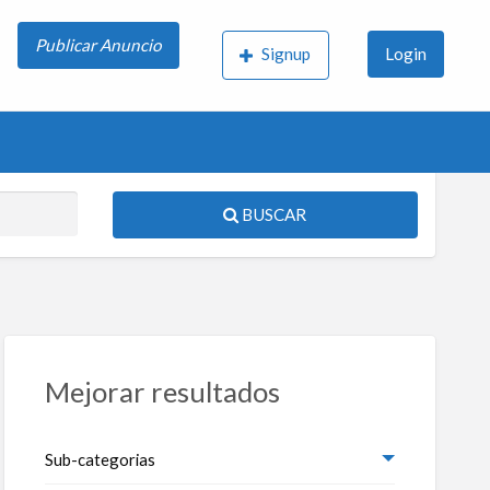
Publicar Anuncio
Signup
Login
BUSCAR
S
ed
Mejorar resultados
Sub-categorias