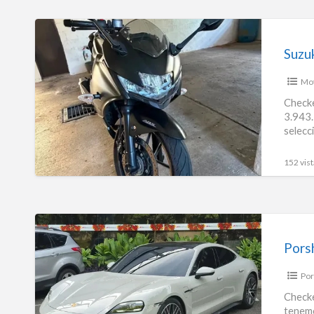
Suzuki
Gixxer
Sf2
Mo
Modelo
2026.
Checke
3.943.
Kilometraje
selecc
3.943.
152 vist
Porshe
Taycan
Pors
0.0
Por
Electrico
2025
Checke
tenemo