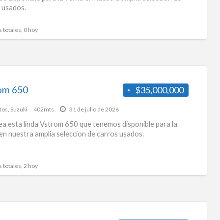
 usados.
s totales, 0 hoy
om 650
$35,000,000
tos
,
Suzuki
402mts
31 de julio de 2026
a esta linda Vstrom 650 que tenemos disponible para la
en nuestra amplia seleccion de carros usados.
s totales, 2 hoy