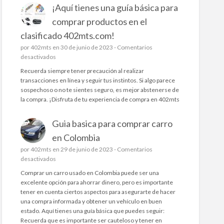
¡Aquí tienes una guía básica para
d
?
G
o
A
Ó
comprar productos en el
i
q
T
clasificado 402mts.com!
n
u
E
v
í
por
402mts
en 30 de junio de 2023 -
S
Comentarios
e
e
e
desactivados
L
r
s
n
A
Recuerda siempre tener precaución al realizar
t
d
¡
A
transacciones en línea y seguir tus instintos. Si algo parece
i
o
A
C
sospechoso o no te sientes seguro, es mejor abstenerse de
r
n
q
O
la compra. ¡Disfruta de tu experiencia de compra en 402mts
e
d
u
L
n
e
í
O
4
e
Guia basica para comprar carro
t
M
0
n
i
B
en Colombia
2
c
e
I
por
402mts
en 29 de junio de 2023 -
m
Comentarios
o
n
A
e
desactivados
t
n
e
Y
n
s
t
s
E
Comprar un carro usado en Colombia puede ser una
G
?
r
u
L
excelente opción para ahorrar dinero, pero es importante
u
a
n
M
tener en cuenta ciertos aspectos para asegurarte de hacer
i
r
a
E
una compra informada y obtener un vehículo en buen
a
l
g
R
estado. Aquí tienes una guía básica que puedes seguir:
b
a
u
C
Recuerda que es importante ser cauteloso y tener en