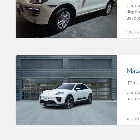
Checke
dispon
usados
30 vista
Macan
4s
Maca
Electric
Por
Checke
para l
41 vista