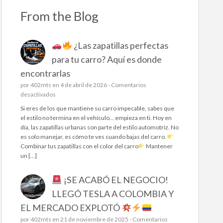
From the Blog
¿Las zapatillas perfectas
para tu carro? Aquí es donde
encontrarlas
por
402mts
en 4 de abril de 2026 -
Comentarios
e
desactivados
n
Si eres de los que mantiene su carro impecable, sabes que
el estilo no termina en el vehículo… empieza en ti. Hoy en
día, las zapatillas urbanas son parte del estilo automotriz. No
¿
es solo manejar, es cómo te ves cuando bajas del carro.
L
Combinar tus zapatillas con el color del carro
Mantener
a
un […]
s
z
¡SE ACABÓ EL NEGOCIO!
a
p
LLEGÓ TESLA A COLOMBIA Y
a
EL MERCADO EXPLOTÓ
t
i
por
402mts
en 21 de noviembre de 2025 -
Comentarios