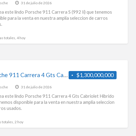
Car
sche
31 de julio de 2026
a este lindo Porsche 911 Carrera S (992 Ii) que tenemos
ible para la venta en nuestra amplia seleccion de carros
.
as totales, 4 hoy
Porsche 911 Carrera 4 Gts Cabriolet Hibrido
$1,300,000,000
sche
31 de julio de 2026
a este lindo Porsche 911 Carrera 4 Gts Cabriolet Hibrido
nemos disponible para la venta en nuestra amplia seleccion
ros usados.
s totales, 2 hoy