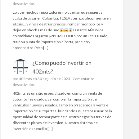
l
e
desactivados
l
n
Lo que muchos importadores no querían que supieras
a
acaba de pasar en Colombia: TESLA aterrizó oficialmente en
s
¡
el país… y vino a destruir precios, romper monopolios y
p
S
dejar en shock a más de uno
Durante AÑOS los
e
E
colombianos pagaron $280 MILLONES por un Tesla usado,
r
A
traído a punta de importación directa, papeleo y
f
C
sobrecostos.Pero […]
e
A
c
B
t
¿Como puedo invertir en
Ó
a
E
402mts?
s
L
por
402mts
en 30 de junio de 2023 -
p
Comentarios
N
e
desactivados
a
E
n
r
G
402mts es un sitio especializado en compra y venta de
¿
a
O
automóviles usados, así como en la importación de
C
t
C
vehículos nuevos y usados. También ofrecemos la venta e
o
u
I
importación de autopartes, brindando a nuestros usuarios la
m
c
O
oportunidad de formar parte de nuestro negocio a través de
o
a
!
diferentes planes de inversión. Nuestro sistema de
p
r
L
inversión es sencillo […]
u
r
L
e
o
E