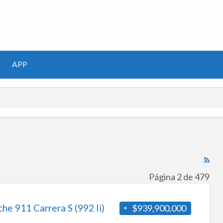
m
APP
RS
Fe
Página 2 de 479
for
ad
he 911 Carrera S (992 Ii)
$939,900,000
tag