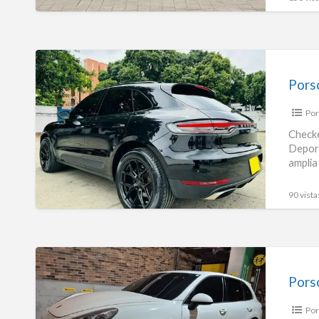
Porsche
Macan
2.0
Por
Negro
Jet
Checke
Deport
Metalizado
amplia
|
Deportividad
90 vista
Porsche
Cayenne
Pors
Diesel
Por
3.0