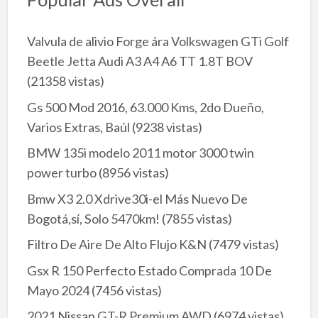
Valvula de alivio Forge ára Volkswagen GTi Golf
Beetle Jetta Audi A3 A4 A6 TT 1.8T BOV
(21358 vistas)
Gs 500 Mod 2016, 63.000 Kms, 2do Dueño,
Varios Extras, Baúl
(9238 vistas)
BMW 135i modelo 2011 motor 3000 twin
power turbo
(8956 vistas)
Bmw X3 2.0 Xdrive30i-el Más Nuevo De
Bogotá,sí, Solo 5470km!
(7855 vistas)
Filtro De Aire De Alto Flujo K&N
(7479 vistas)
Gsx R 150 Perfecto Estado Comprada 10 De
Mayo 2024
(7456 vistas)
2021 Nissan GT-R Premium AWD
(6974 vistas)