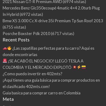
2021 Nissan GT-R Premium AWD
(6974 vistas)
Mercedes Benz Glc350ecoupé 4matic 4×4 2.0turb Plug
In Hybrid
(6972 vistas)
Bmw X5 3.000 Cc X-drive 35i Premium Tp Sun Roof 2013
(6755 vistas)
Posrche Boxster Pdk 2010
(6717 vistas)
Recent Posts
¿Las zapatillas perfectas para tu carro? Aquí es
donde encontrarlas
¡SE ACABÓ EL NEGOCIO! LLEGÓ TESLA A
COLOMBIA Y EL MERCADO EXPLOTÓ
¿Como puedo invertir en 402mts?
¡Aquí tienes una guía básica para comprar productos en
el clasificado 402mts.com!
Guia basica para comprar carro en Colombia
Meta