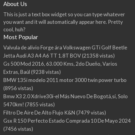
About Us
This is just a text box widget so you can type whatever
you want and it will automatically appear here. Pretty
cool, huh?
Most Popular
Valvula de alivio Forge ára Volkswagen GTi Golf Beetle
Jetta Audi A3 A4 A6 TT 1.8T BOV
(21358 vistas)
Gs 500 Mod 2016, 63.000 Kms, 2do Dueño, Varios
Extras, Baúl
(9238 vistas)
BMW 135i modelo 2011 motor 3000 twin power turbo
(8956 vistas)
Bmw X3 2.0 Xdrive30i-el Más Nuevo De Bogotá,sí, Solo
5470km!
(7855 vistas)
Filtro De Aire De Alto Flujo K&N
(7479 vistas)
Gsx R 150 Perfecto Estado Comprada 10 De Mayo 2024
(7456 vistas)