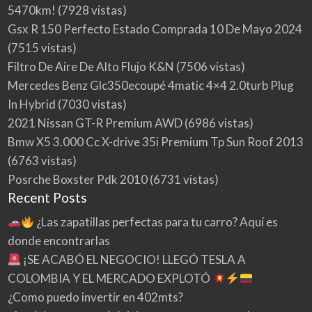
5470km!
(7928 vistas)
Gsx R 150 Perfecto Estado Comprada 10 De Mayo 2024
(7515 vistas)
Filtro De Aire De Alto Flujo K&N
(7506 vistas)
Mercedes Benz Glc350ecoupé 4matic 4×4 2.0turb Plug
In Hybrid
(7030 vistas)
2021 Nissan GT-R Premium AWD
(6986 vistas)
Bmw X5 3.000 Cc X-drive 35i Premium Tp Sun Roof 2013
(6763 vistas)
Posrche Boxster Pdk 2010
(6731 vistas)
Recent Posts
¿Las zapatillas perfectas para tu carro? Aquí es
donde encontrarlas
¡SE ACABÓ EL NEGOCIO! LLEGÓ TESLA A
COLOMBIA Y EL MERCADO EXPLOTÓ
¿Como puedo invertir en 402mts?