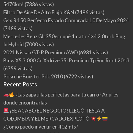
5470km!
(7886 vistas)
Filtro De Aire De Alto Flujo K&N
(7496 vistas)
Gsx R 150 Perfecto Estado Comprada 10 De Mayo 2024
(7489 vistas)
Mercedes Benz Glc350ecoupé 4matic 4×4 2.0turb Plug
In Hybrid
(7000 vistas)
2021 Nissan GT-R Premium AWD
(6981 vistas)
Bmw X5 3.000 Cc X-drive 35i Premium Tp Sun Roof 2013
(6759 vistas)
Posrche Boxster Pdk 2010
(6722 vistas)
Recent Posts
¿Las zapatillas perfectas para tu carro? Aquí es
donde encontrarlas
¡SE ACABÓ EL NEGOCIO! LLEGÓ TESLA A
COLOMBIA Y EL MERCADO EXPLOTÓ
¿Como puedo invertir en 402mts?