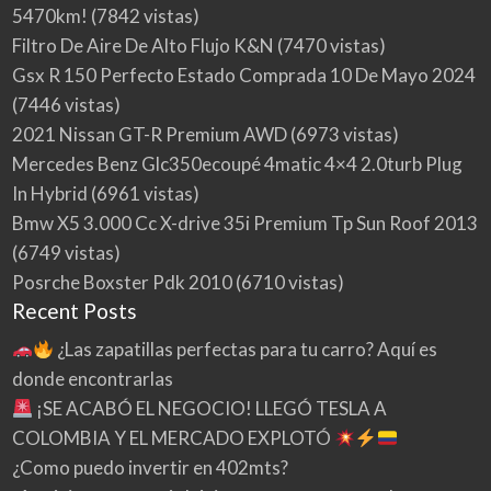
5470km!
(7842 vistas)
Filtro De Aire De Alto Flujo K&N
(7470 vistas)
Gsx R 150 Perfecto Estado Comprada 10 De Mayo 2024
(7446 vistas)
2021 Nissan GT-R Premium AWD
(6973 vistas)
Mercedes Benz Glc350ecoupé 4matic 4×4 2.0turb Plug
In Hybrid
(6961 vistas)
Bmw X5 3.000 Cc X-drive 35i Premium Tp Sun Roof 2013
(6749 vistas)
Posrche Boxster Pdk 2010
(6710 vistas)
Recent Posts
¿Las zapatillas perfectas para tu carro? Aquí es
donde encontrarlas
¡SE ACABÓ EL NEGOCIO! LLEGÓ TESLA A
COLOMBIA Y EL MERCADO EXPLOTÓ
¿Como puedo invertir en 402mts?