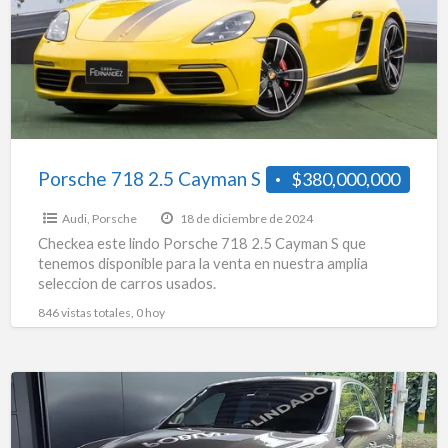
Cayman
S
Porsche 718 2.5 Cayman S
$380,000,000
Audi
,
Porsche
18 de diciembre de 2024
Checkea este lindo Porsche 718 2.5 Cayman S que
tenemos disponible para la venta en nuestra amplia
seleccion de carros usados.
846 vistas totales, 0 hoy
Porsche
Cayenne
S