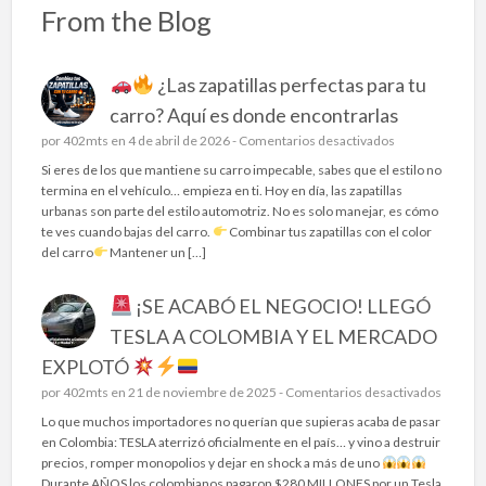
From the Blog
¿Las zapatillas perfectas para tu
carro? Aquí es donde encontrarlas
e
por
402mts
en 4 de abril de 2026 -
Comentarios desactivados
n
Si eres de los que mantiene su carro impecable, sabes que el estilo no
termina en el vehículo… empieza en ti. Hoy en día, las zapatillas
urbanas son parte del estilo automotriz. No es solo manejar, es cómo
¿
te ves cuando bajas del carro.
Combinar tus zapatillas con el color
L
del carro
Mantener un […]
a
s
¡SE ACABÓ EL NEGOCIO! LLEGÓ
z
a
TESLA A COLOMBIA Y EL MERCADO
p
EXPLOTÓ
a
t
e
por
402mts
en 21 de noviembre de 2025 -
Comentarios desactivados
i
n
Lo que muchos importadores no querían que supieras acaba de pasar
l
en Colombia: TESLA aterrizó oficialmente en el país… y vino a destruir
l
¡
precios, romper monopolios y dejar en shock a más de uno
a
S
Durante AÑOS los colombianos pagaron $280 MILLONES por un Tesla