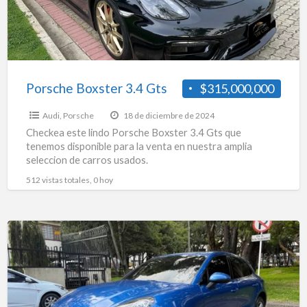
Porsche Boxster 3.4 Gts
$315,000,000
Audi
,
Porsche
18 de diciembre de 2024
Checkea este lindo Porsche Boxster 3.4 Gts que
tenemos disponible para la venta en nuestra amplia
seleccion de carros usados.
512 vistas totales, 0 hoy
Porsche
Macan
Lux
2015