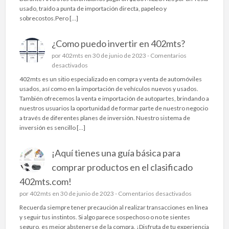
s
E
usado, traído a punta de importación directa, papeleo y
p
A
sobrecostos.Pero […]
e
C
r
A
f
¿Como puedo invertir en 402mts?
B
e
Ó
por
402mts
en 30 de junio de 2023 -
Comentarios
c
E
e
desactivados
t
L
n
402mts es un sitio especializado en compra y venta de automóviles
a
N
¿
usados, así como en la importación de vehículos nuevos y usados.
s
E
C
También ofrecemos la venta e importación de autopartes, brindando a
p
G
o
nuestros usuarios la oportunidad de formar parte de nuestro negocio
a
O
m
a través de diferentes planes de inversión. Nuestro sistema de
r
C
o
inversión es sencillo […]
a
I
p
t
O
u
u
!
¡Aquí tienes una guía básica para
e
c
L
d
comprar productos en el clasificado
a
L
o
r
E
402mts.com!
i
r
G
n
e
por
402mts
en 30 de junio de 2023 -
Comentarios desactivados
o
Ó
v
n
?
Recuerda siempre tener precaución al realizar transacciones en línea
T
e
¡
A
y seguir tus instintos. Si algo parece sospechoso o no te sientes
E
r
A
q
seguro, es mejor abstenerse de la compra. ¡Disfruta de tu experiencia
S