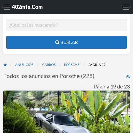
402mts.Com
BUSCAR
ANUNCIOS
CARROS
PORSCHE
PÁGINA 19
Todos los anuncios en Porsche (228)
R
F
Página 19 de 23
f
Porsche
a
718
t
Boxster
P