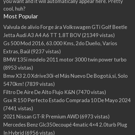
you want and it will automatically appear here. Pretty
P
m
r
L
cool, huh?
p
a
O
r
Most Popular
c
T
a
o
Ó
r
Valvula de alivio Forge ára Volkswagen GTi Golf Beetle
m
c
p
Jetta Audi A3 A4 A6 TT 1.8T BOV
(21349 vistas)
a
r
Gs 500 Mod 2016, 63.000 Kms, 2do Dueño, Varios
r
a
r
r
Extras, Baúl
(9237 vistas)
o
p
BMW 135i modelo 2011 motor 3000 twin power turbo
e
r
n
(8953 vistas)
o
C
d
Bmw X3 2.0 Xdrive30i-el Más Nuevo De Bogotá,sí, Solo
o
u
l
5470km!
(7839 vistas)
c
o
t
Filtro De Aire De Alto Flujo K&N
(7470 vistas)
m
o
Gsx R 150 Perfecto Estado Comprada 10 De Mayo 2024
b
s
i
e
(7441 vistas)
a
n
2021 Nissan GT-R Premium AWD
(6973 vistas)
e
Mercedes Benz Glc350ecoupé 4matic 4×4 2.0turb Plug
l
c
In Hybrid
(6956 vistas)