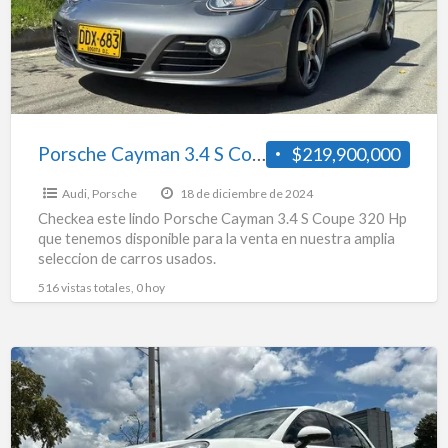
Coupe
320
Hp
Porsche Cayman 3.4 S Coupe 320 Hp
$219,900,000
Audi
,
Porsche
18 de diciembre de 2024
Checkea este lindo Porsche Cayman 3.4 S Coupe 320 Hp
que tenemos disponible para la venta en nuestra amplia
seleccion de carros usados.
516 vistas totales, 0 hoy
Porsche
Macan
2.0
At