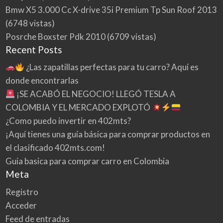
l
Bmw X5 3.000 Cc X-drive 35i Premium Tp Sun Roof 2013
a
s
(6748 vistas)
i
Posrche Boxster Pdk 2010
(6709 vistas)
f
Recent Posts
i
c
¿Las zapatillas perfectas para tu carro? Aquí es
a
d
donde encontrarlas
o
¡SE ACABÓ EL NEGOCIO! LLEGÓ TESLA A
4
0
COLOMBIA Y EL MERCADO EXPLOTÓ
2
¿Como puedo invertir en 402mts?
m
¡Aquí tienes una guía básica para comprar productos en
t
s
el clasificado 402mts.com!
.
Guia basica para comprar carro en Colombia
c
o
Meta
m
Registro
!
Acceder
Feed de entradas