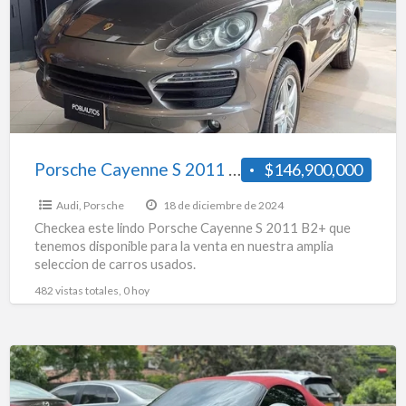
2011
B2+
Porsche Cayenne S 2011 B2+
$146,900,000
Audi
,
Porsche
18 de diciembre de 2024
Checkea este lindo Porsche Cayenne S 2011 B2+ que
tenemos disponible para la venta en nuestra amplia
seleccion de carros usados.
482 vistas totales, 0 hoy
Porsche
718
Boxster