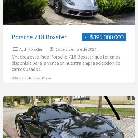
Porsche 718 Boxster
$395,000,000
Audi
,
Porsche
18 de diciembre de 2024
Checkea este lindo Porsche 718 Boxster que tenemos
disponible para la venta en nuestra amplia seleccion de
carros usados.
886 vistas totales, 0 hoy
Porsche
Boxster
3.4
Gts