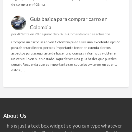
t
q
u
de compra en 402mts
L
i
u
í
A
r
í
e
A
e
Guia basica para comprar carro en
t
s
C
n
i
d
Colombia
O
4
e
o
L
e
por
402mts
en 29 de junio de 2023 -
0
Comentarios desactivados
n
n
O
n
2
e
Comprar un carro usado en Colombia puede ser una excelente opción
d
M
G
m
s
para ahorrar dinero, pero es importante tener en cuenta ciertos
e
B
u
t
u
aspectos para asegurarte de hacer una compra informada y obtener
e
I
i
s
n
un vehículo en buen estado. Aquí tienes una guía básica que puedes
n
A
a
?
a
seguir: Recuerda que es importante ser cauteloso y tener en cuenta
c
Y
b
g
estos […]
o
E
a
u
n
L
s
í
t
M
i
a
r
E
c
b
a
R
a
á
r
C
p
s
l
A
a
i
a
D
r
c
About Us
s
O
a
a
E
c
p
This is just a text box widget so you can type whatever
X
o
a