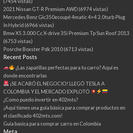
(7454 vistas)
2021 Nissan GT-R Premium AWD
(6974 vistas)
Mercedes Benz Glc350ecoupé 4matic 4×4 2.0turb Plug
In Hybrid
(6966 vistas)
Bmw X5 3.000 Cc X-drive 35i Premium Tp Sun Roof 2013
(6753 vistas)
Posrche Boxster Pdk 2010
(6713 vistas)
Recent Posts
¿Las zapatillas perfectas para tu carro? Aquí es
donde encontrarlas
¡SE ACABÓ EL NEGOCIO! LLEGÓ TESLA A
COLOMBIA Y EL MERCADO EXPLOTÓ
¿Como puedo invertir en 402mts?
¡Aquí tienes una guía básica para comprar productos en
el clasificado 402mts.com!
Guia basica para comprar carro en Colombia
Meta