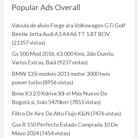
Popular Ads Overall
Valvula de alivio Forge ára Volkswagen GTi Golf
Beetle Jetta Audi A3 A4 A6 TT 1.8T BOV
(21357 vistas)
Gs 500 Mod 2016, 63.000 Kms, 2do Dueño,
Varios Extras, Baúl
(9237 vistas)
BMW 135i modelo 2011 motor 3000 twin
power turbo
(8956 vistas)
Bmw X3 2.0 Xdrive30i-el Más Nuevo De
Bogotá,sí, Solo 5470km!
(7851 vistas)
Filtro De Aire De Alto Flujo K&N
(7476 vistas)
Gsx R 150 Perfecto Estado Comprada 10 De
Mayo 2024
(7454 vistas)