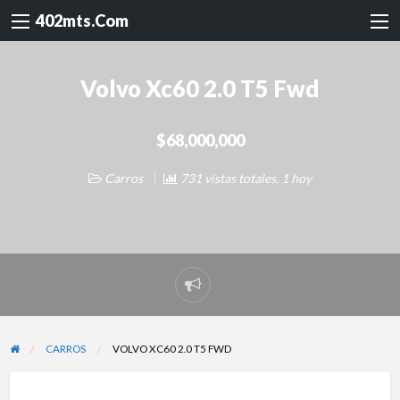
402mts.Com
Volvo Xc60 2.0 T5 Fwd
$68,000,000
Carros
731 vistas totales, 1 hoy
Reportar
problema
CARROS
VOLVO XC60 2.0 T5 FWD