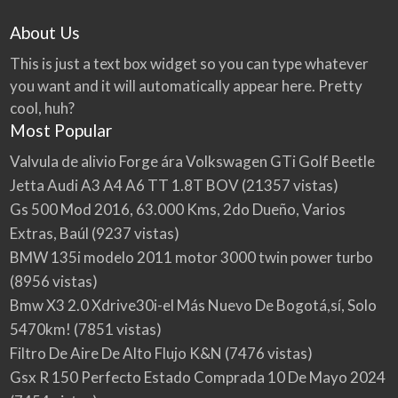
About Us
This is just a text box widget so you can type whatever
you want and it will automatically appear here. Pretty
cool, huh?
Most Popular
Valvula de alivio Forge ára Volkswagen GTi Golf Beetle
Jetta Audi A3 A4 A6 TT 1.8T BOV
(21357 vistas)
Gs 500 Mod 2016, 63.000 Kms, 2do Dueño, Varios
Extras, Baúl
(9237 vistas)
BMW 135i modelo 2011 motor 3000 twin power turbo
(8956 vistas)
Bmw X3 2.0 Xdrive30i-el Más Nuevo De Bogotá,sí, Solo
5470km!
(7851 vistas)
Filtro De Aire De Alto Flujo K&N
(7476 vistas)
Gsx R 150 Perfecto Estado Comprada 10 De Mayo 2024