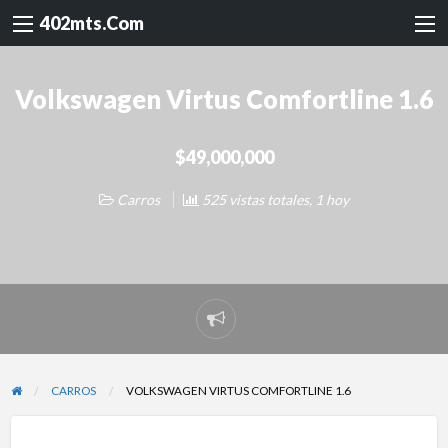
402mts.Com
Volkswagen Virtus Comfortline 1.6
$49,000,000
Carros
525 vistas totales, 1 hoy
Reportar
problema
CARROS
VOLKSWAGEN VIRTUS COMFORTLINE 1.6