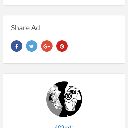
Share Ad
402mts