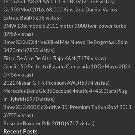
Jetta Audi A3 A4 A6 TT 1.8T BOV
(21358 vistas)
Gs 500 Mod 2016, 63.000 Kms, 2do Dueño, Varios
Extras, Baúl
(9238 vistas)
BMW 135i modelo 2011 motor 3000 twin power turbo
(8956 vistas)
Bmw X3 2.0 Xdrive30i-el Más Nuevo De Bogotá,sí, Solo
5470km!
(7855 vistas)
Filtro De Aire De Alto Flujo K&N
(7479 vistas)
Gsx R 150 Perfecto Estado Comprada 10 De Mayo 2024
(7456 vistas)
2021 Nissan GT-R Premium AWD
(6974 vistas)
Mercedes Benz Glc350ecoupé 4matic 4×4 2.0turb Plug
In Hybrid
(6970 vistas)
Bmw X5 3.000 Cc X-drive 35i Premium Tp Sun Roof 2013
(6755 vistas)
Posrche Boxster Pdk 2010
(6717 vistas)
Recent Posts