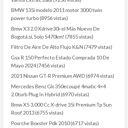
BMW 135i modelo 2011 motor 3000 twin
power turbo
(8956 vistas)
Bmw X3 2.0 Xdrive30i-el Más Nuevo De
Bogotá,sí, Solo 5470km!
(7855 vistas)
Filtro De Aire De Alto Flujo K&N
(7479 vistas)
Gsx R 150 Perfecto Estado Comprada 10 De
Mayo 2024
(7456 vistas)
2021 Nissan GT-R Premium AWD
(6974 vistas)
Mercedes Benz Glc350ecoupé 4matic 4×4
2.0turb Plug In Hybrid
(6970 vistas)
Bmw X5 3.000 Cc X-drive 35i Premium Tp Sun
Roof 2013
(6755 vistas)
Posrche Boxster Pdk 2010
(6717 vistas)