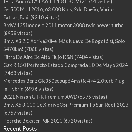
Jetta Audi A3 A4 A6 TT 1.8T BOV
(21364 vistas)
Gs 500 Mod 2016, 63.000 Kms, 2do Dueño, Varios
Extras, Baúl
(9240 vistas)
BMW 135i modelo 2011 motor 3000 twin power turbo
(8958 vistas)
Bmw X3 2.0 Xdrive30i-el Más Nuevo De Bogotá,sí, Solo
5470km!
(7868 vistas)
Filtro De Aire De Alto Flujo K&N
(7484 vistas)
Gsx R 150 Perfecto Estado Comprada 10 De Mayo 2024
(7463 vistas)
Mercedes Benz Glc350ecoupé 4matic 4×4 2.0turb Plug
In Hybrid
(6976 vistas)
2021 Nissan GT-R Premium AWD
(6975 vistas)
Bmw X5 3.000 Cc X-drive 35i Premium Tp Sun Roof 2013
(6757 vistas)
Posrche Boxster Pdk 2010
(6720 vistas)
Recent Posts