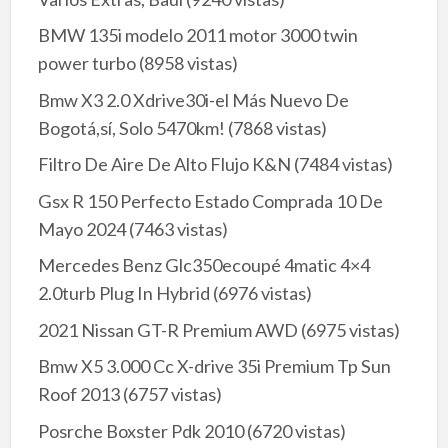
BMW 135i modelo 2011 motor 3000 twin
power turbo
(8958 vistas)
Bmw X3 2.0 Xdrive30i-el Más Nuevo De
Bogotá,sí, Solo 5470km!
(7868 vistas)
Filtro De Aire De Alto Flujo K&N
(7484 vistas)
Gsx R 150 Perfecto Estado Comprada 10 De
Mayo 2024
(7463 vistas)
Mercedes Benz Glc350ecoupé 4matic 4×4
2.0turb Plug In Hybrid
(6976 vistas)
2021 Nissan GT-R Premium AWD
(6975 vistas)
Bmw X5 3.000 Cc X-drive 35i Premium Tp Sun
Roof 2013
(6757 vistas)
Posrche Boxster Pdk 2010
(6720 vistas)