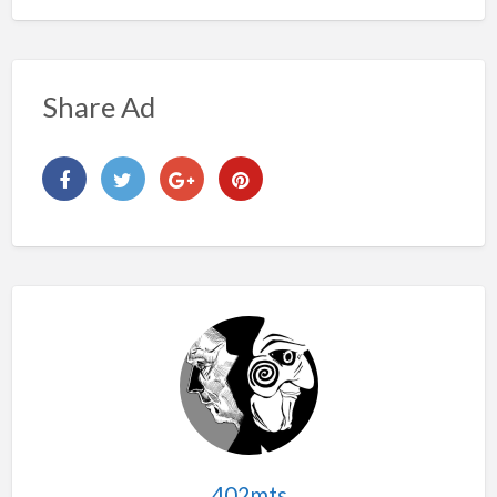
Share Ad
402mts