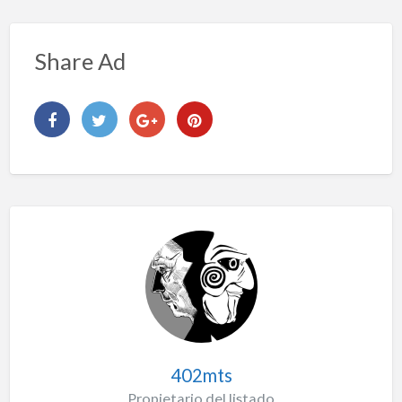
Share Ad
402mts
Propietario del listado