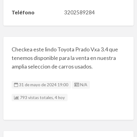
Teléfono
3202589284
Checkea este lindo Toyota Prado Vxa 3.4 que
tenemos disponible para la venta en nuestra
amplia seleccion de carros usados.
Listing ID
31 de mayo de 2024 19:00
N/A
793 vistas totales, 4 hoy