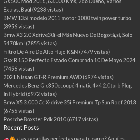
Gs 500 Mod 2016, 63.000 Kms, 2do Dueño, Varios
Extras, Baúl
(9238 vistas)
BMW 135i modelo 2011 motor 3000 twin power turbo
(8956 vistas)
Bmw X3 2.0 Xdrive30i-el Más Nuevo De Bogotá,sí, Solo
5470km!
(7855 vistas)
Filtro De Aire De Alto Flujo K&N
(7479 vistas)
Gsx R 150 Perfecto Estado Comprada 10 De Mayo 2024
(7456 vistas)
2021 Nissan GT-R Premium AWD
(6974 vistas)
Mercedes Benz Glc350ecoupé 4matic 4×4 2.0turb Plug
In Hybrid
(6972 vistas)
Bmw X5 3.000 Cc X-drive 35i Premium Tp Sun Roof 2013
(6755 vistas)
Posrche Boxster Pdk 2010
(6717 vistas)
Recent Posts
¿Las zapatillas perfectas para tu carro? Aquí es