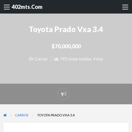
402mts.Com
Toyota Prado Vxa 3.4
$70,000,000
Carros
793 vistas totales, 4 hoy
Reportar
problema
CARROS
TOYOTA PRADO VXA 3.4