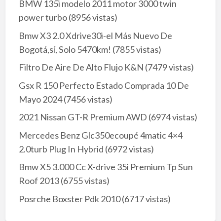
BMW 135i modelo 2011 motor 3000 twin
power turbo
(8956 vistas)
Bmw X3 2.0 Xdrive30i-el Más Nuevo De
Bogotá,sí, Solo 5470km!
(7855 vistas)
Filtro De Aire De Alto Flujo K&N
(7479 vistas)
Gsx R 150 Perfecto Estado Comprada 10 De
Mayo 2024
(7456 vistas)
2021 Nissan GT-R Premium AWD
(6974 vistas)
Mercedes Benz Glc350ecoupé 4matic 4×4
2.0turb Plug In Hybrid
(6972 vistas)
Bmw X5 3.000 Cc X-drive 35i Premium Tp Sun
Roof 2013
(6755 vistas)
Posrche Boxster Pdk 2010
(6717 vistas)