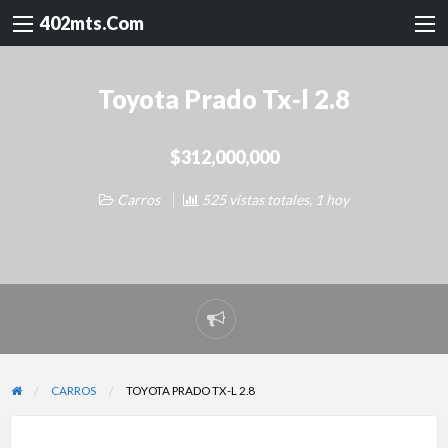
402mts.Com
Toyota Prado Tx-l 2.8
$312,000,000
Carros
525 vistas totales, 1 hoy
Reportar
problema
CARROS
TOYOTA PRADO TX-L 2.8