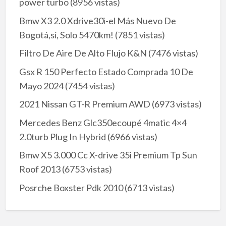
power turbo
(8956 vistas)
Bmw X3 2.0 Xdrive30i-el Más Nuevo De
Bogotá,sí, Solo 5470km!
(7851 vistas)
Filtro De Aire De Alto Flujo K&N
(7476 vistas)
Gsx R 150 Perfecto Estado Comprada 10 De
Mayo 2024
(7454 vistas)
2021 Nissan GT-R Premium AWD
(6973 vistas)
Mercedes Benz Glc350ecoupé 4matic 4×4
2.0turb Plug In Hybrid
(6966 vistas)
Bmw X5 3.000 Cc X-drive 35i Premium Tp Sun
Roof 2013
(6753 vistas)
Posrche Boxster Pdk 2010
(6713 vistas)