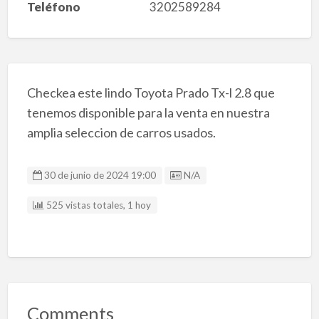
Teléfono
3202589284
Checkea este lindo Toyota Prado Tx-l 2.8 que
tenemos disponible para la venta en nuestra
amplia seleccion de carros usados.
Listing ID
30 de junio de 2024 19:00
N/A
525 vistas totales, 1 hoy
Comments