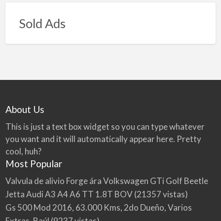
Sold Ads
About Us
This is just a text box widget so you can type whatever
you want and it will automatically appear here. Pretty
cool, huh?
Most Popular
Valvula de alivio Forge ára Volkswagen GTi Golf Beetle
Jetta Audi A3 A4 A6 TT 1.8T BOV
(21357 vistas)
Gs 500 Mod 2016, 63.000 Kms, 2do Dueño, Varios
Extras, Baúl
(9237 vistas)