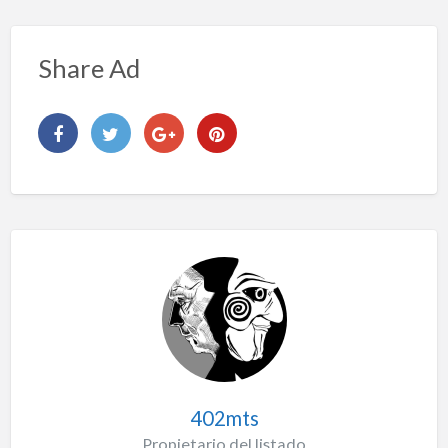
Share Ad
402mts
Propietario del listado