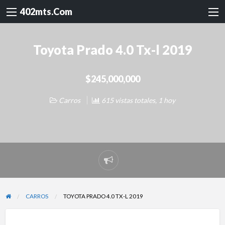
402mts.Com
Toyota Prado 4.0 Tx-l 2019
$245,000,000
Carros
615 vistas totales, 1 hoy
Reportar
problema
CARROS
TOYOTA PRADO 4.0 TX-L 2019