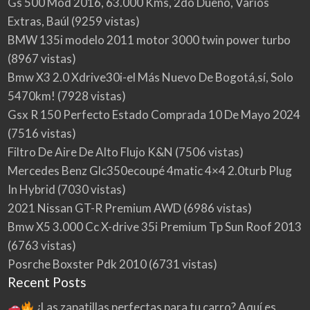
Gs 500 Mod 2016, 63.000 Kms, 2do Dueño, Varios
Extras, Baúl
(9259 vistas)
BMW 135i modelo 2011 motor 3000 twin power turbo
(8967 vistas)
Bmw X3 2.0 Xdrive30i-el Más Nuevo De Bogotá,sí, Solo
5470km!
(7928 vistas)
Gsx R 150 Perfecto Estado Comprada 10 De Mayo 2024
(7516 vistas)
Filtro De Aire De Alto Flujo K&N
(7506 vistas)
Mercedes Benz Glc350ecoupé 4matic 4×4 2.0turb Plug
In Hybrid
(7030 vistas)
2021 Nissan GT-R Premium AWD
(6986 vistas)
Bmw X5 3.000 Cc X-drive 35i Premium Tp Sun Roof 2013
(6763 vistas)
Posrche Boxster Pdk 2010
(6731 vistas)
Recent Posts
¿Las zapatillas perfectas para tu carro? Aquí es