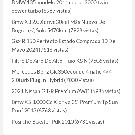
BMW 135i modelo 2011 motor 3000 twin
power turbo
(8967 vistas)
Bmw X3 2.0 Xdrive30i-el Más Nuevo De
Bogotá,sí, Solo 5470km!
(7928 vistas)
Gsx R 150 Perfecto Estado Comprada 10 De
Mayo 2024
(7516 vistas)
Filtro De Aire De Alto Flujo K&N
(7506 vistas)
Mercedes Benz Glc350ecoupé 4matic 4×4
2.0turb Plug In Hybrid
(7030 vistas)
2021 Nissan GT-R Premium AWD
(6986 vistas)
Bmw X5 3.000 Cc X-drive 35i Premium Tp Sun
Roof 2013
(6763 vistas)
Posrche Boxster Pdk 2010
(6731 vistas)