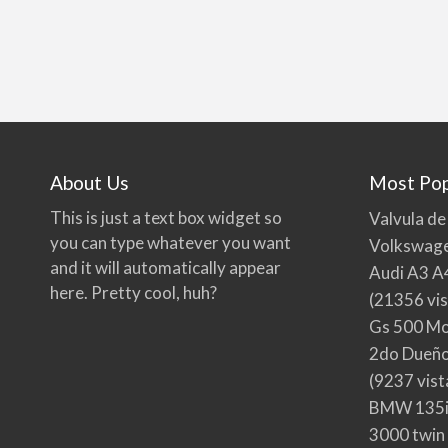
About Us
Most Pop
This is just a text box widget so
Valvula de
you can type whatever you want
Volkswage
and it will automatically appear
Audi A3 A
here. Pretty cool, huh?
(21356 vis
Gs 500 Mo
2do Dueño,
(9237 vist
BMW 135i
3000 twin