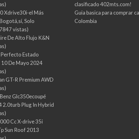
as)
clasificado 402mts.com!
0 Xdrive30i-el Más
Guia basica para comprar ca
Bogotá,sí, Solo
Colombia
7847 vistas)
Aire De Alto Flujo K&N
as)
 Perfecto Estado
 10 De Mayo 2024
as)
san GT-R Premium AWD
as)
Benz Glc350ecoupé
 2.0turb Plug In Hybrid
as)
000 Cc X-drive 35i
p Sun Roof 2013
as)