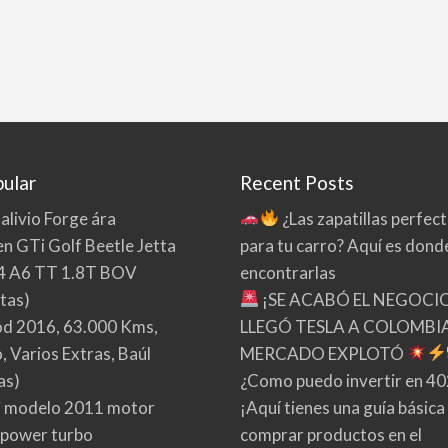
ular
Recent Posts
 alivio Forge ára
¿Las zapatillas perfec
n GTi Golf Beetle Jetta
para tu carro? Aquí es dond
4 A6 TT 1.8T BOV
encontrarlas
tas)
¡SE ACABÓ EL NEGOCI
d 2016, 63.000 Kms,
LLEGÓ TESLA A COLOMBIA
 Varios Extras, Baúl
MERCADO EXPLOTÓ
as)
¿Como puedo invertir en 4
 modelo 2011 motor
¡Aquí tienes una guía básica
 power turbo
comprar productos en el