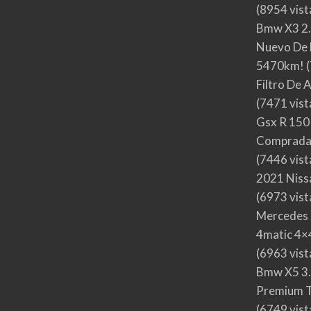
(8954 vist
Bmw X3 2.
Nuevo De 
5470km!
(
Filtro De 
(7471 vist
Gsx R 150
Comprada
(7446 vist
2021 Nis
(6973 vist
Mercedes 
4matic 4×4
(6963 vist
Bmw X5 3.
Premium T
(6749 vist