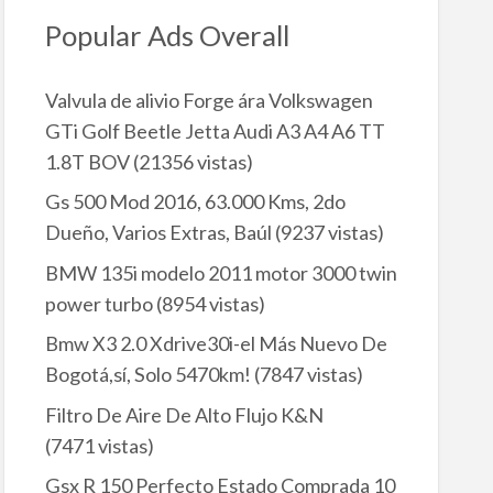
Popular Ads Overall
Valvula de alivio Forge ára Volkswagen
GTi Golf Beetle Jetta Audi A3 A4 A6 TT
1.8T BOV
(21356 vistas)
Gs 500 Mod 2016, 63.000 Kms, 2do
Dueño, Varios Extras, Baúl
(9237 vistas)
BMW 135i modelo 2011 motor 3000 twin
power turbo
(8954 vistas)
Bmw X3 2.0 Xdrive30i-el Más Nuevo De
Bogotá,sí, Solo 5470km!
(7847 vistas)
Filtro De Aire De Alto Flujo K&N
(7471 vistas)
Gsx R 150 Perfecto Estado Comprada 10