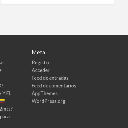
Meta
tas
Registro
e
Acceder
Feed de entradas
O!
Feed de comentarios
 Y EL
AppThemes
WordPress.org
02mts?
 para