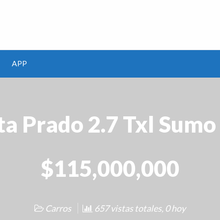
m
APP
ta Prado 2.7 Txl Sumo
$115,000,000
Carros
657 vistas totales, 0 hoy