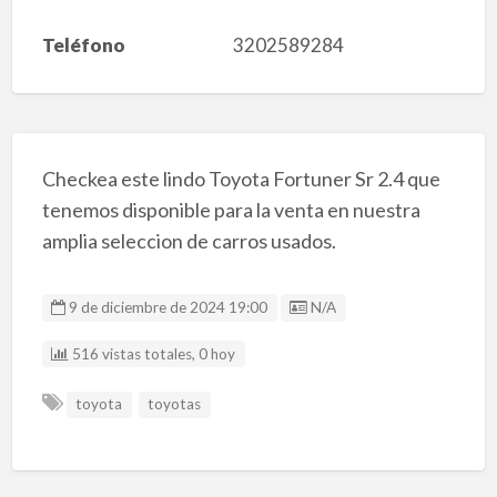
Teléfono
3202589284
Checkea este lindo Toyota Fortuner Sr 2.4 que
tenemos disponible para la venta en nuestra
amplia seleccion de carros usados.
Listing ID
9 de diciembre de 2024 19:00
N/A
516 vistas totales, 0 hoy
toyota
toyotas