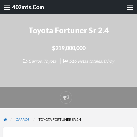
402mts.Com
Toyota Fortuner Sr 2.4
$219,000,000
Carros
,
Toyota
516 vistas totales, 0 hoy
Reportar
problema
CARROS
TOYOTA FORTUNER SR 2.4