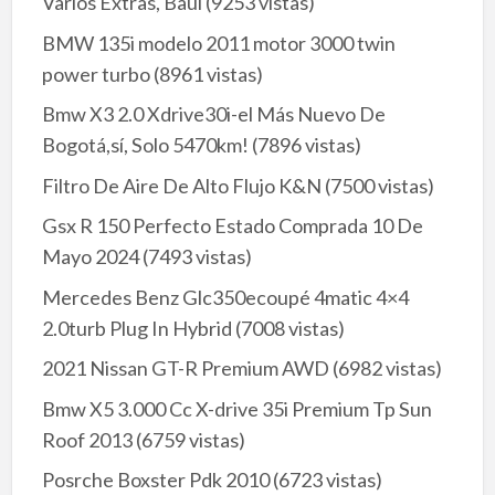
Varios Extras, Baúl
(9253 vistas)
BMW 135i modelo 2011 motor 3000 twin
power turbo
(8961 vistas)
Bmw X3 2.0 Xdrive30i-el Más Nuevo De
Bogotá,sí, Solo 5470km!
(7896 vistas)
Filtro De Aire De Alto Flujo K&N
(7500 vistas)
Gsx R 150 Perfecto Estado Comprada 10 De
Mayo 2024
(7493 vistas)
Mercedes Benz Glc350ecoupé 4matic 4×4
2.0turb Plug In Hybrid
(7008 vistas)
2021 Nissan GT-R Premium AWD
(6982 vistas)
Bmw X5 3.000 Cc X-drive 35i Premium Tp Sun
Roof 2013
(6759 vistas)
Posrche Boxster Pdk 2010
(6723 vistas)