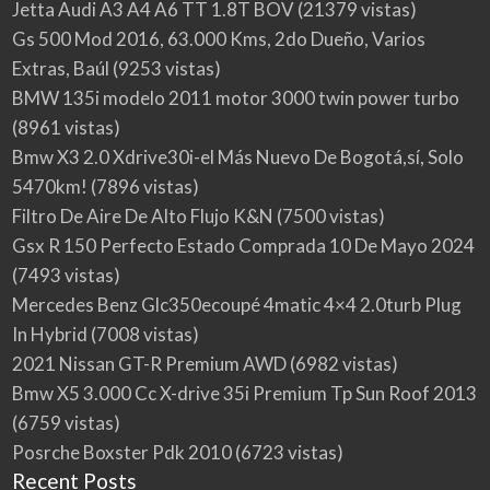
Jetta Audi A3 A4 A6 TT 1.8T BOV
(21379 vistas)
Gs 500 Mod 2016, 63.000 Kms, 2do Dueño, Varios
Extras, Baúl
(9253 vistas)
BMW 135i modelo 2011 motor 3000 twin power turbo
(8961 vistas)
Bmw X3 2.0 Xdrive30i-el Más Nuevo De Bogotá,sí, Solo
5470km!
(7896 vistas)
Filtro De Aire De Alto Flujo K&N
(7500 vistas)
Gsx R 150 Perfecto Estado Comprada 10 De Mayo 2024
(7493 vistas)
Mercedes Benz Glc350ecoupé 4matic 4×4 2.0turb Plug
In Hybrid
(7008 vistas)
2021 Nissan GT-R Premium AWD
(6982 vistas)
Bmw X5 3.000 Cc X-drive 35i Premium Tp Sun Roof 2013
(6759 vistas)
Posrche Boxster Pdk 2010
(6723 vistas)
Recent Posts