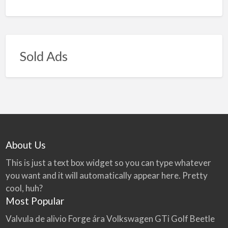
Sold Ads
About Us
This is just a text box widget so you can type whatever
you want and it will automatically appear here. Pretty
cool, huh?
Most Popular
Valvula de alivio Forge ára Volkswagen GTi Golf Beetle