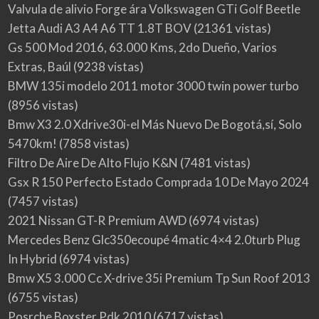
Valvula de alivio Forge ára Volkswagen GTi Golf Beetle
Jetta Audi A3 A4 A6 TT 1.8T BOV
(21361 vistas)
Gs 500 Mod 2016, 63.000 Kms, 2do Dueño, Varios
Extras, Baúl
(9238 vistas)
BMW 135i modelo 2011 motor 3000 twin power turbo
(8956 vistas)
Bmw X3 2.0 Xdrive30i-el Más Nuevo De Bogotá,sí, Solo
5470km!
(7858 vistas)
Filtro De Aire De Alto Flujo K&N
(7481 vistas)
Gsx R 150 Perfecto Estado Comprada 10 De Mayo 2024
(7457 vistas)
2021 Nissan GT-R Premium AWD
(6974 vistas)
Mercedes Benz Glc350ecoupé 4matic 4×4 2.0turb Plug
In Hybrid
(6974 vistas)
Bmw X5 3.000 Cc X-drive 35i Premium Tp Sun Roof 2013
(6755 vistas)
Posrche Boxster Pdk 2010
(6717 vistas)