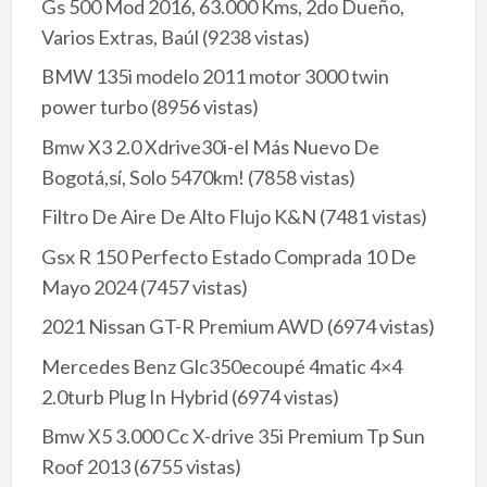
Gs 500 Mod 2016, 63.000 Kms, 2do Dueño,
Varios Extras, Baúl
(9238 vistas)
BMW 135i modelo 2011 motor 3000 twin
power turbo
(8956 vistas)
Bmw X3 2.0 Xdrive30i-el Más Nuevo De
Bogotá,sí, Solo 5470km!
(7858 vistas)
Filtro De Aire De Alto Flujo K&N
(7481 vistas)
Gsx R 150 Perfecto Estado Comprada 10 De
Mayo 2024
(7457 vistas)
2021 Nissan GT-R Premium AWD
(6974 vistas)
Mercedes Benz Glc350ecoupé 4matic 4×4
2.0turb Plug In Hybrid
(6974 vistas)
Bmw X5 3.000 Cc X-drive 35i Premium Tp Sun
Roof 2013
(6755 vistas)