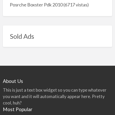
Posrche Boxster Pdk 2010
(6717 vistas)
Sold Ads
About Us
This is just a text box widget so you can type whatever
you want and it will automatically appear here. Pretty
cool, huh?
Most Popular