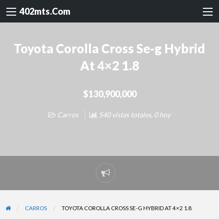
402mts.Com
Toyota Corolla Cross Se-g Hybrid
At 4×2 1.8
$130,900,000
Carros
540 vistas totales, 0 hoy
Reportar
problema
CARROS
TOYOTA COROLLA CROSS SE-G HYBRID AT 4×2 1.8