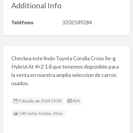
Additional Info
Teléfono
3202589284
Checkea este lindo Toyota Corolla Cross Se-g
Hybrid At 4×2 1.8 que tenemos disponible para
la venta en nuestra amplia seleccion de carros
usados.
Listing ID
9 de julio de 2024 19:00
N/A
540 vistas totales, 0 hoy