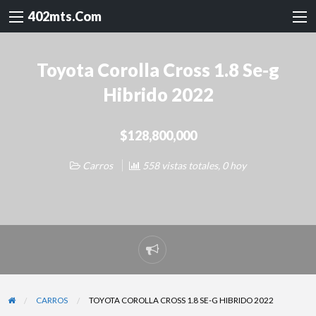
402mts.Com
Toyota Corolla Cross 1.8 Se-g
Hibrido 2022
$128,800,000
Carros
558 vistas totales, 0 hoy
Reportar
problema
CARROS
TOYOTA COROLLA CROSS 1.8 SE-G HIBRIDO 2022