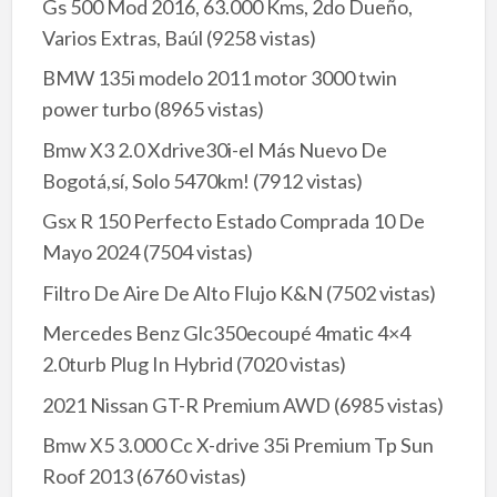
Gs 500 Mod 2016, 63.000 Kms, 2do Dueño,
Varios Extras, Baúl
(9258 vistas)
BMW 135i modelo 2011 motor 3000 twin
power turbo
(8965 vistas)
Bmw X3 2.0 Xdrive30i-el Más Nuevo De
Bogotá,sí, Solo 5470km!
(7912 vistas)
Gsx R 150 Perfecto Estado Comprada 10 De
Mayo 2024
(7504 vistas)
Filtro De Aire De Alto Flujo K&N
(7502 vistas)
Mercedes Benz Glc350ecoupé 4matic 4×4
2.0turb Plug In Hybrid
(7020 vistas)
2021 Nissan GT-R Premium AWD
(6985 vistas)
Bmw X5 3.000 Cc X-drive 35i Premium Tp Sun
Roof 2013
(6760 vistas)