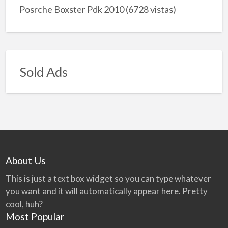
Posrche Boxster Pdk 2010
(6728 vistas)
Sold Ads
About Us
This is just a text box widget so you can type whatever
you want and it will automatically appear here. Pretty
cool, huh?
Most Popular