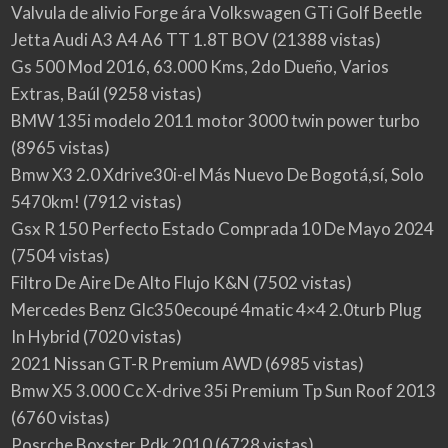
Valvula de alivio Forge ára Volkswagen GTi Golf Beetle
Jetta Audi A3 A4 A6 TT 1.8T BOV
(21388 vistas)
Gs 500 Mod 2016, 63.000 Kms, 2do Dueño, Varios
Extras, Baúl
(9258 vistas)
BMW 135i modelo 2011 motor 3000 twin power turbo
(8965 vistas)
Bmw X3 2.0 Xdrive30i-el Más Nuevo De Bogotá,sí, Solo
5470km!
(7912 vistas)
Gsx R 150 Perfecto Estado Comprada 10 De Mayo 2024
(7504 vistas)
Filtro De Aire De Alto Flujo K&N
(7502 vistas)
Mercedes Benz Glc350ecoupé 4matic 4×4 2.0turb Plug
In Hybrid
(7020 vistas)
2021 Nissan GT-R Premium AWD
(6985 vistas)
Bmw X5 3.000 Cc X-drive 35i Premium Tp Sun Roof 2013
(6760 vistas)
Posrche Boxster Pdk 2010
(6728 vistas)