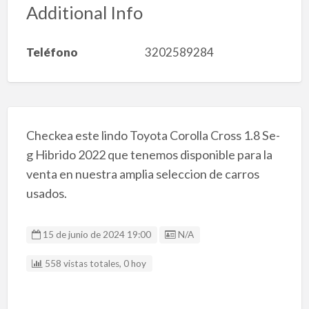
Additional Info
Teléfono
3202589284
Checkea este lindo Toyota Corolla Cross 1.8 Se-
g Hibrido 2022 que tenemos disponible para la
venta en nuestra amplia seleccion de carros
usados.
Listing ID
15 de junio de 2024 19:00
N/A
558 vistas totales, 0 hoy