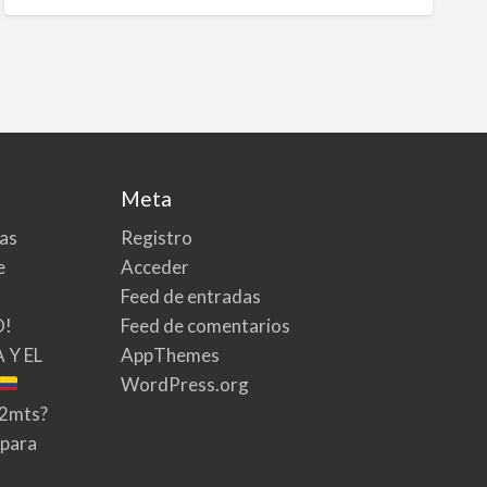
Meta
tas
Registro
e
Acceder
Feed de entradas
O!
Feed de comentarios
 Y EL
AppThemes
WordPress.org
02mts?
 para