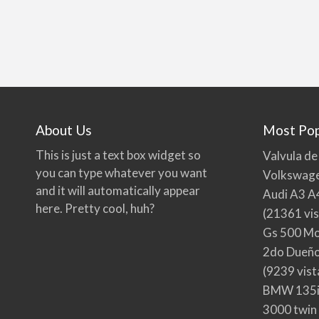
About Us
Most Pop
This is just a text box widget so
Valvula de
you can type whatever you want
Volkswage
and it will automatically appear
Audi A3 A
here. Pretty cool, huh?
(21361 vis
Gs 500 Mo
2do Dueño,
(9239 vist
BMW 135i
3000 twin