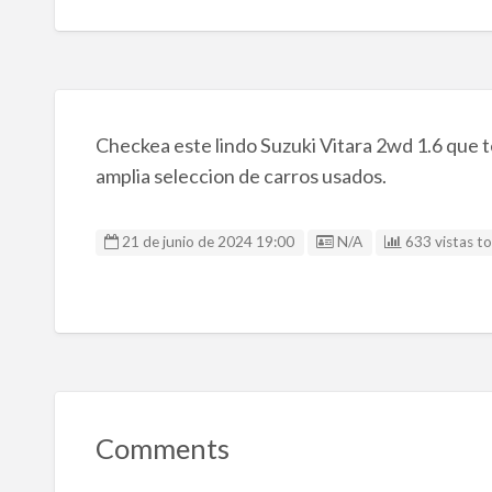
Checkea este lindo Suzuki Vitara 2wd 1.6 que 
amplia seleccion de carros usados.
Listing ID
21 de junio de 2024 19:00
N/A
633 vistas to
Comments