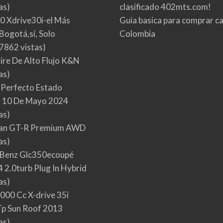
as)
clasificado 402mts.com!
0 Xdrive30i-el Más
Guia basica para comprar ca
Bogotá,sí, Solo
Colombia
7862 vistas)
Aire De Alto Flujo K&N
as)
 Perfecto Estado
 10 De Mayo 2024
as)
san GT-R Premium AWD
as)
Benz Glc350ecoupé
 2.0turb Plug In Hybrid
as)
000 Cc X-drive 35i
p Sun Roof 2013
as)