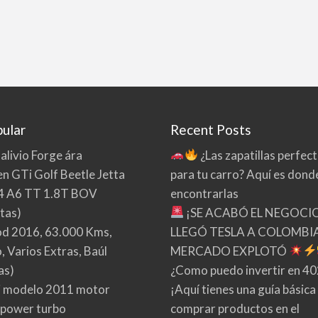
ular
Recent Posts
 alivio Forge ára
¿Las zapatillas perfec
n GTi Golf Beetle Jetta
para tu carro? Aquí es dond
4 A6 TT 1.8T BOV
encontrarlas
tas)
¡SE ACABÓ EL NEGOCI
d 2016, 63.000 Kms,
LLEGÓ TESLA A COLOMBIA
 Varios Extras, Baúl
MERCADO EXPLOTÓ
as)
¿Como puedo invertir en 4
 modelo 2011 motor
¡Aquí tienes una guía básica
 power turbo
comprar productos en el