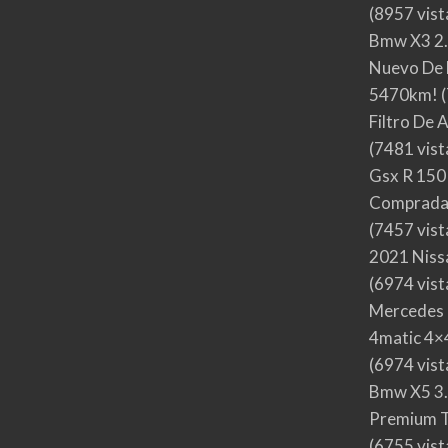
(8957 vist
Bmw X3 2.
Nuevo De 
5470km!
(
Filtro De 
(7481 vist
Gsx R 150
Comprada
(7457 vist
2021 Nis
(6974 vist
Mercedes 
4matic 4×4
(6974 vist
Bmw X5 3.
Premium T
(6755 vist