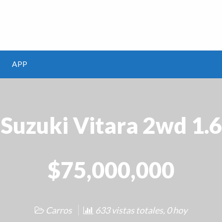
m
APP
Suzuki Vitara 2wd 1.6
$75,000,000
Carros
633 vistas totales, 0 hoy