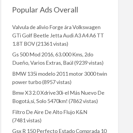
Popular Ads Overall
Valvula de alivio Forge ára Volkswagen
GTi Golf Beetle Jetta Audi A3 A4 A6 TT
1.8T BOV
(21361 vistas)
Gs 500 Mod 2016, 63.000 Kms, 2do
Dueño, Varios Extras, Baúl
(9239 vistas)
BMW 135i modelo 2011 motor 3000 twin
power turbo
(8957 vistas)
Bmw X3 2.0 Xdrive30i-el Más Nuevo De
Bogotá,sí, Solo 5470km!
(7862 vistas)
Filtro De Aire De Alto Flujo K&N
(7481 vistas)
Gsx R 150 Perfecto Estado Comprada 10