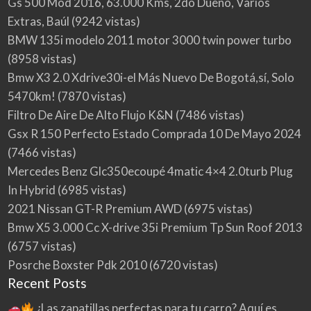
Gs 500 Mod 2016, 63.000 Kms, 2do Dueño, Varios
Extras, Baúl
(9242 vistas)
BMW 135i modelo 2011 motor 3000 twin power turbo
(8958 vistas)
Bmw X3 2.0 Xdrive30i-el Más Nuevo De Bogotá,sí, Solo
5470km!
(7870 vistas)
Filtro De Aire De Alto Flujo K&N
(7486 vistas)
Gsx R 150 Perfecto Estado Comprada 10 De Mayo 2024
(7466 vistas)
Mercedes Benz Glc350ecoupé 4matic 4×4 2.0turb Plug
In Hybrid
(6985 vistas)
2021 Nissan GT-R Premium AWD
(6975 vistas)
Bmw X5 3.000 Cc X-drive 35i Premium Tp Sun Roof 2013
(6757 vistas)
Posrche Boxster Pdk 2010
(6720 vistas)
Recent Posts
¿Las zapatillas perfectas para tu carro? Aquí es