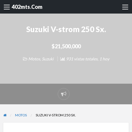
402mts.Com
Suzuki V-strom 250 Sx.
$21,500,000
Motos
,
Suzuki
931 vistas totales, 1 hoy
Reportar
problema
MOTOS
SUZUKI V-STROM 250 SX.