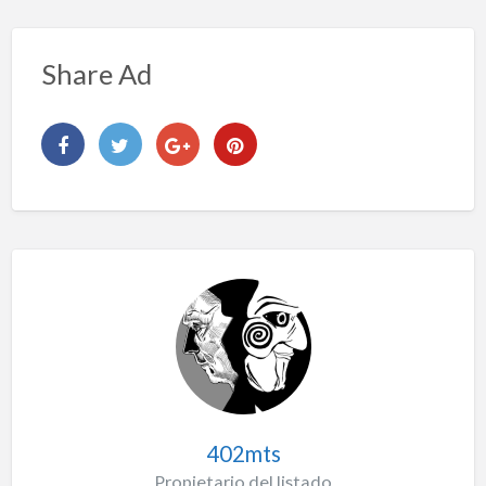
Share Ad
402mts
Propietario del listado