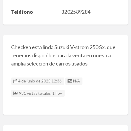
Teléfono
3202589284
Checkea esta linda Suzuki V-strom 250 Sx. que
tenemos disponible para la venta en nuestra
amplia seleccion de carros usados.
Listing ID
4 de junio de 2025 12:36
N/A
931 vistas totales, 1 hoy