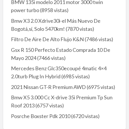
BMW 135i modelo 2011 motor 3000 twin
power turbo
(8958 vistas)
Bmw X3 2.0 Xdrive30i-el Más Nuevo De
Bogotá,sí, Solo 5470km!
(7870 vistas)
Filtro De Aire De Alto Flujo K&N
(7486 vistas)
Gsx R 150 Perfecto Estado Comprada 10 De
Mayo 2024
(7466 vistas)
Mercedes Benz Glc350ecoupé 4matic 4×4
2.0turb Plug In Hybrid
(6985 vistas)
2021 Nissan GT-R Premium AWD
(6975 vistas)
Bmw X5 3.000 Cc X-drive 35i Premium Tp Sun
Roof 2013
(6757 vistas)
Posrche Boxster Pdk 2010
(6720 vistas)