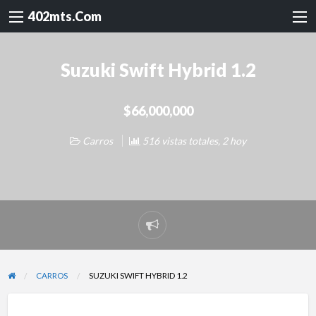
402mts.Com
Suzuki Swift Hybrid 1.2
$66,000,000
Carros
516 vistas totales, 2 hoy
Reportar
problema
CARROS
SUZUKI SWIFT HYBRID 1.2