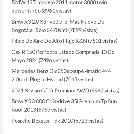
BMW 135i modelo 2011 motor 3000 twin
power turbo
(8961 vistas)
Bmw X3 2.0 Xdrive30i-el Más Nuevo De
Bogotá,sí, Solo 5470km!
(7899 vistas)
Filtro De Aire De Alto Flujo K&N
(7501 vistas)
Gsx R 150 Perfecto Estado Comprada 10 De
Mayo 2024
(7496 vistas)
Mercedes Benz Glc350ecoupé 4matic 4×4
2.0turb Plug In Hybrid
(7015 vistas)
2021 Nissan GT-R Premium AWD
(6982 vistas)
Bmw X5 3.000 Cc X-drive 35i Premium Tp Sun
Roof 2013
(6759 vistas)
Posrche Boxster Pdk 2010
(6723 vistas)