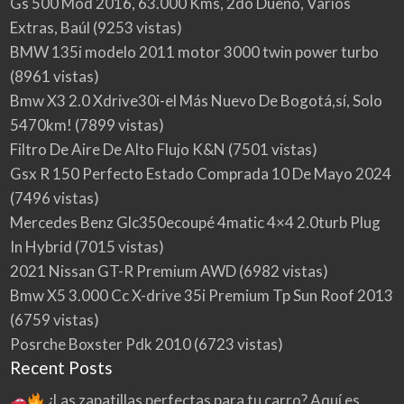
Gs 500 Mod 2016, 63.000 Kms, 2do Dueño, Varios
Extras, Baúl
(9253 vistas)
BMW 135i modelo 2011 motor 3000 twin power turbo
(8961 vistas)
Bmw X3 2.0 Xdrive30i-el Más Nuevo De Bogotá,sí, Solo
5470km!
(7899 vistas)
Filtro De Aire De Alto Flujo K&N
(7501 vistas)
Gsx R 150 Perfecto Estado Comprada 10 De Mayo 2024
(7496 vistas)
Mercedes Benz Glc350ecoupé 4matic 4×4 2.0turb Plug
In Hybrid
(7015 vistas)
2021 Nissan GT-R Premium AWD
(6982 vistas)
Bmw X5 3.000 Cc X-drive 35i Premium Tp Sun Roof 2013
(6759 vistas)
Posrche Boxster Pdk 2010
(6723 vistas)
Recent Posts
¿Las zapatillas perfectas para tu carro? Aquí es