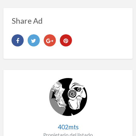
Share Ad
402mts
Propietario del listado