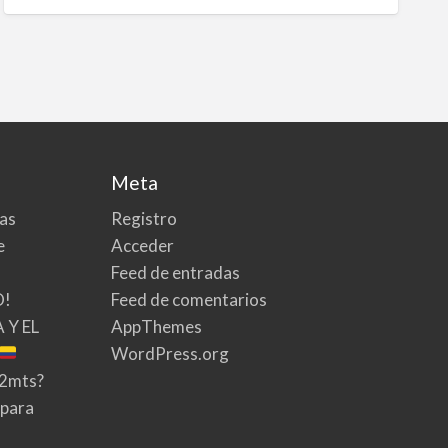
Meta
tas
Registro
e
Acceder
Feed de entradas
O!
Feed de comentarios
 Y EL
AppThemes
WordPress.org
02mts?
 para