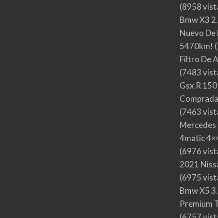
(8958 vist
Bmw X3 2.
Nuevo De 
5470km!
(
Filtro De 
(7483 vist
Gsx R 150
Comprada
(7463 vist
Mercedes 
4matic 4×4
(6976 vist
2021 Nis
(6975 vist
Bmw X5 3.
Premium T
(6757 vist