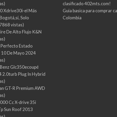
as)
clasificado 402mts.com!
0 Xdrive30i-el Más
Guia basica para comprar ca
Bogotá,sí, Solo
Colombia
7868 vistas)
Aire De Alto Flujo K&N
as)
 Perfecto Estado
 10 De Mayo 2024
as)
Benz Glc350ecoupé
 2.0turb Plug In Hybrid
as)
san GT-R Premium AWD
as)
000 Cc X-drive 35i
p Sun Roof 2013
as)