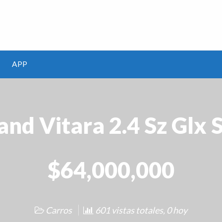
m
APP
and Vitara 2.4 Sz Glx 
$64,000,000
Carros
601 vistas totales, 0 hoy