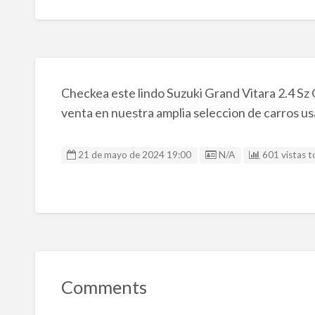
Checkea este lindo Suzuki Grand Vitara 2.4 Sz 
venta en nuestra amplia seleccion de carros us
Listing ID
21 de mayo de 2024 19:00
N/A
601 vistas t
Comments