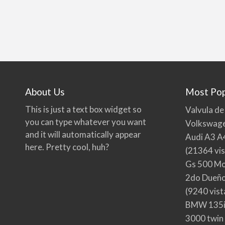
About Us
Most Pop
This is just a text box widget so
Valvula de
you can type whatever you want
Volkswage
and it will automatically appear
Audi A3 A
here. Pretty cool, huh?
(21364 vis
Gs 500 Mo
2do Dueño,
(9240 vist
BMW 135i
3000 twin