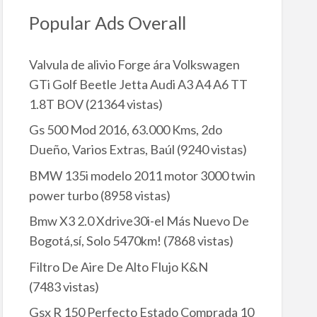
Popular Ads Overall
Valvula de alivio Forge ára Volkswagen
GTi Golf Beetle Jetta Audi A3 A4 A6 TT
1.8T BOV
(21364 vistas)
Gs 500 Mod 2016, 63.000 Kms, 2do
Dueño, Varios Extras, Baúl
(9240 vistas)
BMW 135i modelo 2011 motor 3000 twin
power turbo
(8958 vistas)
Bmw X3 2.0 Xdrive30i-el Más Nuevo De
Bogotá,sí, Solo 5470km!
(7868 vistas)
Filtro De Aire De Alto Flujo K&N
(7483 vistas)
Gsx R 150 Perfecto Estado Comprada 10