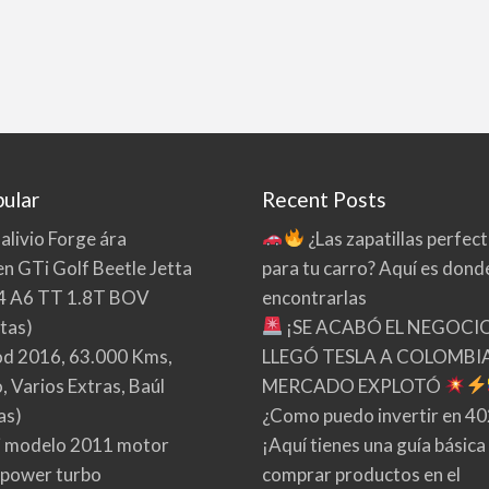
ular
Recent Posts
 alivio Forge ára
¿Las zapatillas perfec
n GTi Golf Beetle Jetta
para tu carro? Aquí es dond
4 A6 TT 1.8T BOV
encontrarlas
tas)
¡SE ACABÓ EL NEGOCI
d 2016, 63.000 Kms,
LLEGÓ TESLA A COLOMBIA
 Varios Extras, Baúl
MERCADO EXPLOTÓ
as)
¿Como puedo invertir en 4
 modelo 2011 motor
¡Aquí tienes una guía básica
 power turbo
comprar productos en el