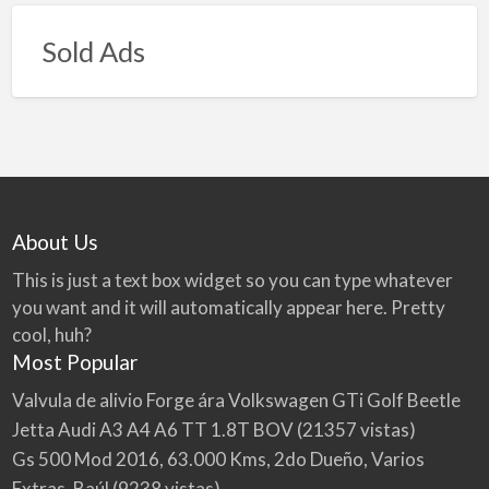
Sold Ads
About Us
This is just a text box widget so you can type whatever
you want and it will automatically appear here. Pretty
cool, huh?
Most Popular
Valvula de alivio Forge ára Volkswagen GTi Golf Beetle
Jetta Audi A3 A4 A6 TT 1.8T BOV
(21357 vistas)
Gs 500 Mod 2016, 63.000 Kms, 2do Dueño, Varios
Extras, Baúl
(9238 vistas)