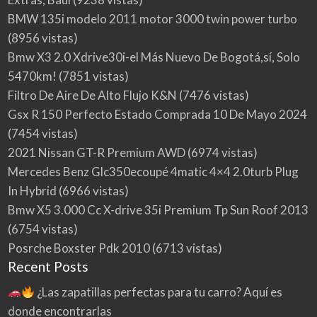
BMW 135i modelo 2011 motor 3000 twin power turbo
(8956 vistas)
Bmw X3 2.0 Xdrive30i-el Más Nuevo De Bogotá,sí, Solo
5470km!
(7851 vistas)
Filtro De Aire De Alto Flujo K&N
(7476 vistas)
Gsx R 150 Perfecto Estado Comprada 10 De Mayo 2024
(7454 vistas)
2021 Nissan GT-R Premium AWD
(6974 vistas)
Mercedes Benz Glc350ecoupé 4matic 4×4 2.0turb Plug
In Hybrid
(6966 vistas)
Bmw X5 3.000 Cc X-drive 35i Premium Tp Sun Roof 2013
(6754 vistas)
Posrche Boxster Pdk 2010
(6713 vistas)
Recent Posts
¿Las zapatillas perfectas para tu carro? Aquí es
donde encontrarlas