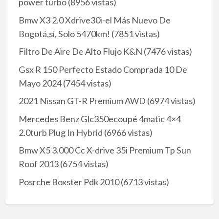
power turbo
(8956 vistas)
Bmw X3 2.0 Xdrive30i-el Más Nuevo De
Bogotá,sí, Solo 5470km!
(7851 vistas)
Filtro De Aire De Alto Flujo K&N
(7476 vistas)
Gsx R 150 Perfecto Estado Comprada 10 De
Mayo 2024
(7454 vistas)
2021 Nissan GT-R Premium AWD
(6974 vistas)
Mercedes Benz Glc350ecoupé 4matic 4×4
2.0turb Plug In Hybrid
(6966 vistas)
Bmw X5 3.000 Cc X-drive 35i Premium Tp Sun
Roof 2013
(6754 vistas)
Posrche Boxster Pdk 2010
(6713 vistas)