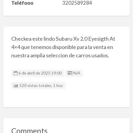
Teléfono
3202589284
Checkea este lindo Subaru Xv 2.0 Eyesigth At
4×4 que tenemos disponible para la venta en
nuestra amplia seleccion de carros usados.
Listing ID
6 de abril de 2025 19:00
N/A
520 vistas totales, 1 hoy
Comments