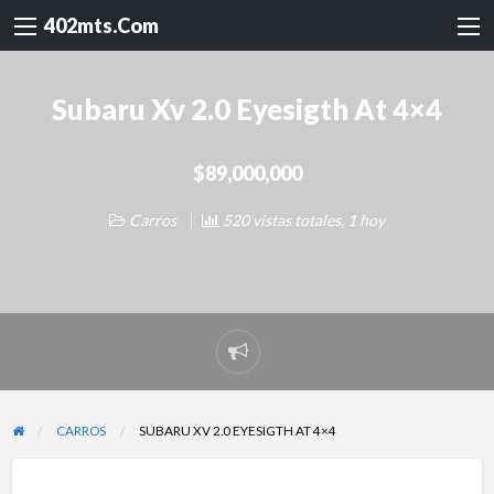
402mts.Com
Subaru Xv 2.0 Eyesigth At 4×4
$89,000,000
Carros
520 vistas totales, 1 hoy
Reportar
problema
CARROS
SUBARU XV 2.0 EYESIGTH AT 4×4