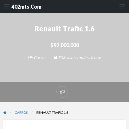
402mts.Com
Renault Trafic 1.6
$92,000,000
Carros
508 vistas totales, 0 hoy
Reportar
problema
CARROS
RENAULT TRAFIC 1.6