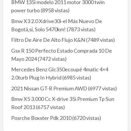
BMW 135i modelo 2011 motor 3000 twin
power turbo
(8958 vistas)
Bmw X3 2.0 Xdrive30i-el Más Nuevo De
Bogotá,sí, Solo 5470km!
(7873 vistas)
Filtro De Aire De Alto Flujo K&N
(7489 vistas)
Gsx R 150 Perfecto Estado Comprada 10 De
Mayo 2024
(7472 vistas)
Mercedes Benz Glc350ecoupé 4matic 4×4
2.0turb Plug In Hybrid
(6985 vistas)
2021 Nissan GT-R Premium AWD
(6977 vistas)
Bmw X5 3.000 Cc X-drive 35i Premium Tp Sun
Roof 2013
(6757 vistas)
Posrche Boxster Pdk 2010
(6720 vistas)