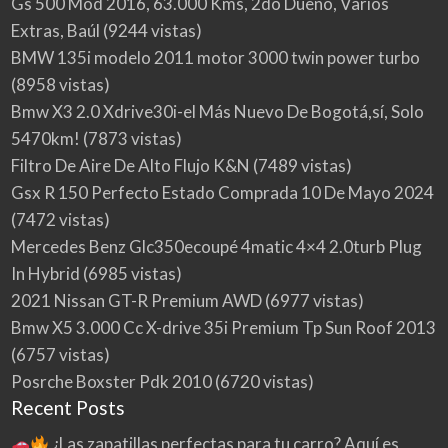
Gs 500 Mod 2016, 63.000 Kms, 2do Dueño, Varios
Extras, Baúl
(9244 vistas)
BMW 135i modelo 2011 motor 3000 twin power turbo
(8958 vistas)
Bmw X3 2.0 Xdrive30i-el Más Nuevo De Bogotá,sí, Solo
5470km!
(7873 vistas)
Filtro De Aire De Alto Flujo K&N
(7489 vistas)
Gsx R 150 Perfecto Estado Comprada 10 De Mayo 2024
(7472 vistas)
Mercedes Benz Glc350ecoupé 4matic 4×4 2.0turb Plug
In Hybrid
(6985 vistas)
2021 Nissan GT-R Premium AWD
(6977 vistas)
Bmw X5 3.000 Cc X-drive 35i Premium Tp Sun Roof 2013
(6757 vistas)
Posrche Boxster Pdk 2010
(6720 vistas)
Recent Posts
¿Las zapatillas perfectas para tu carro? Aquí es