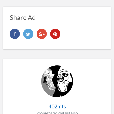
Share Ad
402mts
Propietario del listado