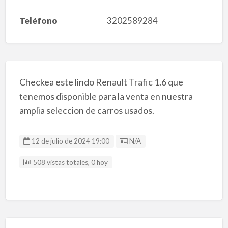
Teléfono
3202589284
Checkea este lindo Renault Trafic 1.6 que
tenemos disponible para la venta en nuestra
amplia seleccion de carros usados.
Listing ID
12 de julio de 2024 19:00
N/A
508 vistas totales, 0 hoy