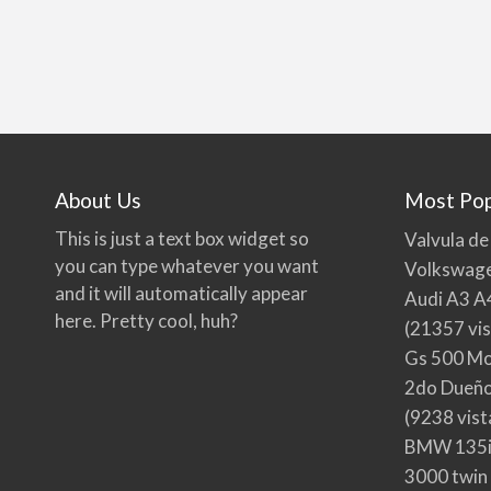
About Us
Most Pop
This is just a text box widget so
Valvula de
you can type whatever you want
Volkswage
and it will automatically appear
Audi A3 A
here. Pretty cool, huh?
(21357 vis
Gs 500 Mo
2do Dueño,
(9238 vist
BMW 135i
3000 twin