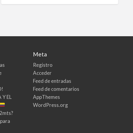
Meta
tas
Registro
e
Acceder
Feed de entradas
O!
Feed de comentarios
 Y EL
AppThemes
WordPress.org
02mts?
 para