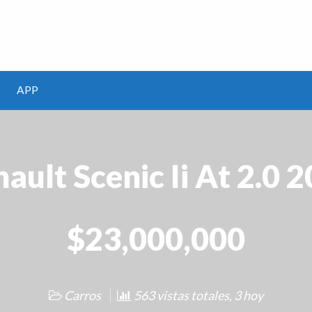
m
APP
ault Scenic Ii At 2.0 
$23,000,000
Carros
563 vistas totales, 3 hoy