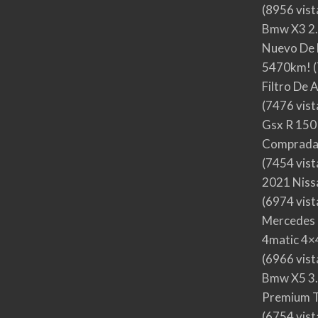
(8956 vist
Bmw X3 2.
Nuevo De 
5470km!
(
Filtro De 
(7476 vist
Gsx R 150
Comprada
(7454 vist
2021 Nis
(6974 vist
Mercedes 
4matic 4×4
(6966 vist
Bmw X5 3.
Premium T
(6754 vist