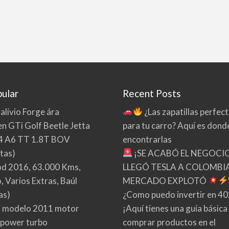
ular
Recent Posts
 alivio Forge ára
¿Las zapatillas perfec
n GTi Golf Beetle Jetta
para tu carro? Aquí es dond
4 A6 TT 1.8T BOV
encontrarlas
tas)
¡SE ACABÓ EL NEGOCI
d 2016, 63.000 Kms,
LLEGÓ TESLA A COLOMBIA
 Varios Extras, Baúl
MERCADO EXPLOTÓ
as)
¿Como puedo invertir en 4
 modelo 2011 motor
¡Aquí tienes una guía básica
 power turbo
comprar productos en el