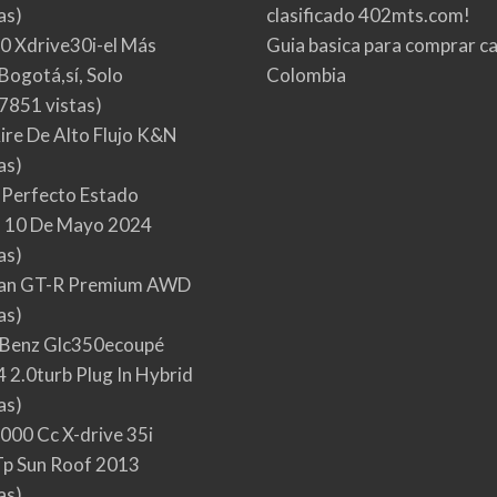
as)
clasificado 402mts.com!
0 Xdrive30i-el Más
Guia basica para comprar ca
Bogotá,sí, Solo
Colombia
7851 vistas)
Aire De Alto Flujo K&N
as)
 Perfecto Estado
 10 De Mayo 2024
as)
san GT-R Premium AWD
as)
Benz Glc350ecoupé
 2.0turb Plug In Hybrid
as)
000 Cc X-drive 35i
p Sun Roof 2013
as)