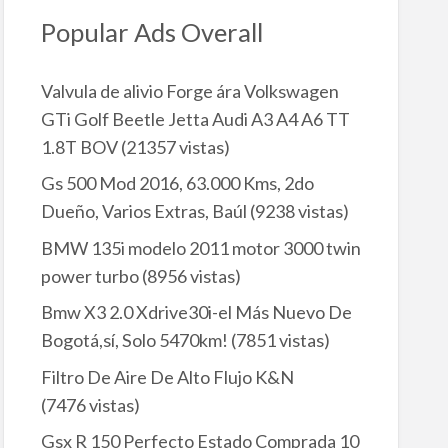
Popular Ads Overall
Valvula de alivio Forge ára Volkswagen
GTi Golf Beetle Jetta Audi A3 A4 A6 TT
1.8T BOV
(21357 vistas)
Gs 500 Mod 2016, 63.000 Kms, 2do
Dueño, Varios Extras, Baúl
(9238 vistas)
BMW 135i modelo 2011 motor 3000 twin
power turbo
(8956 vistas)
Bmw X3 2.0 Xdrive30i-el Más Nuevo De
Bogotá,sí, Solo 5470km!
(7851 vistas)
Filtro De Aire De Alto Flujo K&N
(7476 vistas)
Gsx R 150 Perfecto Estado Comprada 10