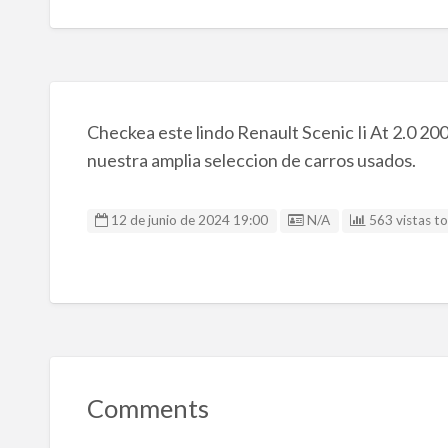
Checkea este lindo Renault Scenic Ii At 2.0 20
nuestra amplia seleccion de carros usados.
Listing ID
12 de junio de 2024 19:00
N/A
563 vistas to
Comments