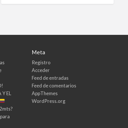
Meta
tas
Registro
e
Acceder
Feed de entradas
O!
Feed de comentarios
 Y EL
AppThemes
WordPress.org
02mts?
 para