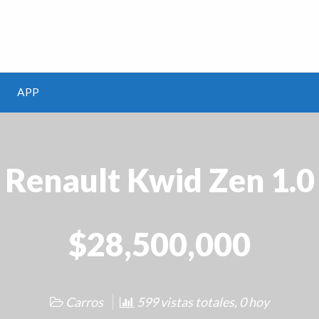
m
APP
Renault Kwid Zen 1.0
$28,500,000
Carros
599 vistas totales, 0 hoy