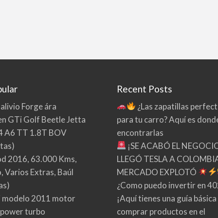
ular
Recent Posts
 alivio Forge ára
¿Las zapatillas perfec
n GTi Golf Beetle Jetta
para tu carro? Aquí es dond
4 A6 TT 1.8T BOV
encontrarlas
tas)
¡SE ACABÓ EL NEGOCI
d 2016, 63.000 Kms,
LLEGÓ TESLA A COLOMBIA
 Varios Extras, Baúl
MERCADO EXPLOTÓ
as)
¿Como puedo invertir en 4
 modelo 2011 motor
¡Aquí tienes una guía básica
 power turbo
comprar productos en el