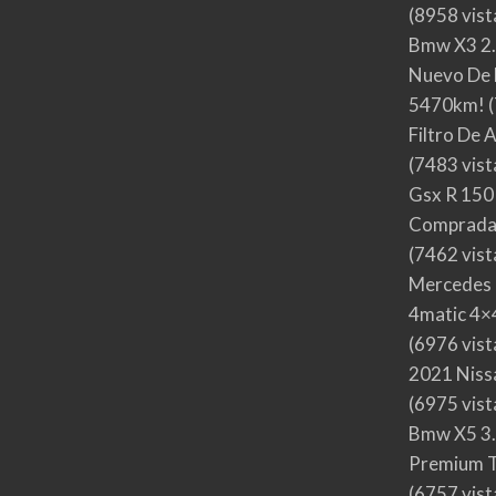
(8958 vist
Bmw X3 2.
Nuevo De 
5470km!
(
Filtro De 
(7483 vist
Gsx R 150
Comprada
(7462 vist
Mercedes 
4matic 4×4
(6976 vist
2021 Nis
(6975 vist
Bmw X5 3.
Premium T
(6757 vist