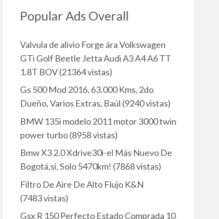
Popular Ads Overall
Valvula de alivio Forge ára Volkswagen
GTi Golf Beetle Jetta Audi A3 A4 A6 TT
1.8T BOV
(21364 vistas)
Gs 500 Mod 2016, 63.000 Kms, 2do
Dueño, Varios Extras, Baúl
(9240 vistas)
BMW 135i modelo 2011 motor 3000 twin
power turbo
(8958 vistas)
Bmw X3 2.0 Xdrive30i-el Más Nuevo De
Bogotá,sí, Solo 5470km!
(7868 vistas)
Filtro De Aire De Alto Flujo K&N
(7483 vistas)
Gsx R 150 Perfecto Estado Comprada 10