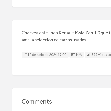
Checkea este lindo Renault Kwid Zen 1.0 que t
amplia seleccion de carros usados.
Listing ID
12 de junio de 2024 19:00
N/A
599 vistas to
Comments