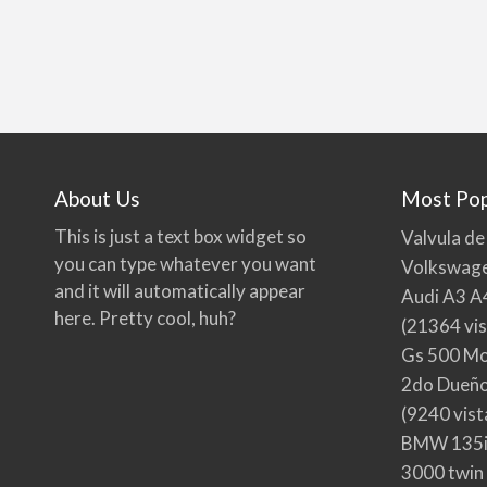
About Us
Most Pop
This is just a text box widget so
Valvula de
you can type whatever you want
Volkswage
and it will automatically appear
Audi A3 A
here. Pretty cool, huh?
(21364 vis
Gs 500 Mo
2do Dueño,
(9240 vist
BMW 135i
3000 twin