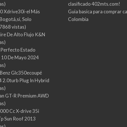
as)
clasificado 402mts.com!
0 Xdrive30i-el Más
Guia basica para comprar ca
Bogotá,sí, Solo
Colombia
7868 vistas)
Aire De Alto Flujo K&N
as)
 Perfecto Estado
 10 De Mayo 2024
as)
Benz Glc350ecoupé
 2.0turb Plug In Hybrid
as)
san GT-R Premium AWD
as)
000 Cc X-drive 35i
p Sun Roof 2013
as)