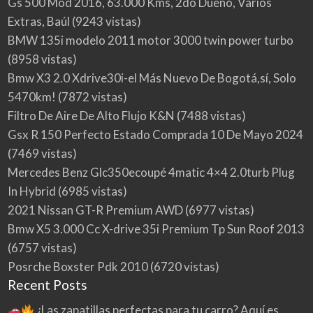
Gs 500 Mod 2016, 63.000 Kms, 2do Dueño, Varios
Extras, Baúl
(9243 vistas)
BMW 135i modelo 2011 motor 3000 twin power turbo
(8958 vistas)
Bmw X3 2.0 Xdrive30i-el Más Nuevo De Bogotá,sí, Solo
5470km!
(7872 vistas)
Filtro De Aire De Alto Flujo K&N
(7488 vistas)
Gsx R 150 Perfecto Estado Comprada 10 De Mayo 2024
(7469 vistas)
Mercedes Benz Glc350ecoupé 4matic 4×4 2.0turb Plug
In Hybrid
(6985 vistas)
2021 Nissan GT-R Premium AWD
(6977 vistas)
Bmw X5 3.000 Cc X-drive 35i Premium Tp Sun Roof 2013
(6757 vistas)
Posrche Boxster Pdk 2010
(6720 vistas)
Recent Posts
¿Las zapatillas perfectas para tu carro? Aquí es