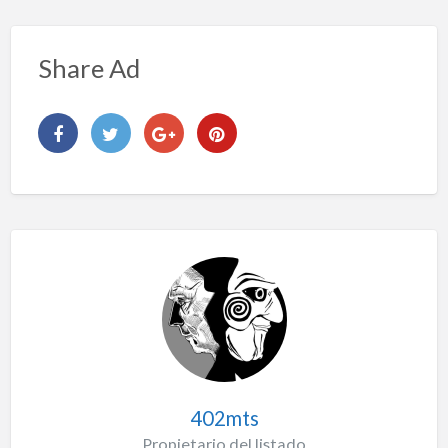
Share Ad
402mts
Propietario del listado