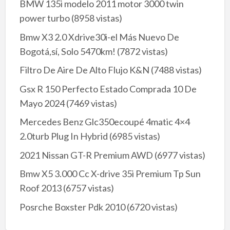
BMW 135i modelo 2011 motor 3000 twin
power turbo
(8958 vistas)
Bmw X3 2.0 Xdrive30i-el Más Nuevo De
Bogotá,sí, Solo 5470km!
(7872 vistas)
Filtro De Aire De Alto Flujo K&N
(7488 vistas)
Gsx R 150 Perfecto Estado Comprada 10 De
Mayo 2024
(7469 vistas)
Mercedes Benz Glc350ecoupé 4matic 4×4
2.0turb Plug In Hybrid
(6985 vistas)
2021 Nissan GT-R Premium AWD
(6977 vistas)
Bmw X5 3.000 Cc X-drive 35i Premium Tp Sun
Roof 2013
(6757 vistas)
Posrche Boxster Pdk 2010
(6720 vistas)