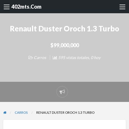
402mts.Com
Renault Duster Oroch 1.3 Turbo
$99,000,000
Carros
595 vistas totales, 0 hoy
Reportar
problema
CARROS
RENAULT DUSTER OROCH 1.3 TURBO