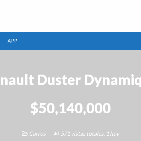
m
APP
nault Duster Dynami
$50,140,000
Carros
571 vistas totales, 1 hoy