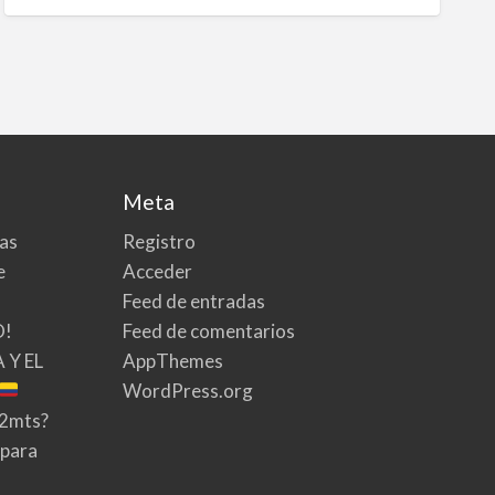
Meta
tas
Registro
e
Acceder
Feed de entradas
O!
Feed de comentarios
 Y EL
AppThemes
WordPress.org
02mts?
 para