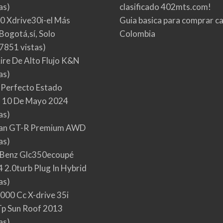
as)
clasificado 402mts.com!
0 Xdrive30i-el Más
Guia basica para comprar ca
Bogotá,sí, Solo
Colombia
7851 vistas)
Aire De Alto Flujo K&N
as)
 Perfecto Estado
 10 De Mayo 2024
as)
san GT-R Premium AWD
as)
Benz Glc350ecoupé
 2.0turb Plug In Hybrid
as)
000 Cc X-drive 35i
p Sun Roof 2013
as)