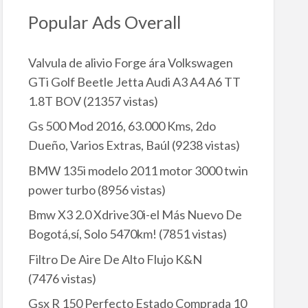
Popular Ads Overall
Valvula de alivio Forge ára Volkswagen
GTi Golf Beetle Jetta Audi A3 A4 A6 TT
1.8T BOV
(21357 vistas)
Gs 500 Mod 2016, 63.000 Kms, 2do
Dueño, Varios Extras, Baúl
(9238 vistas)
BMW 135i modelo 2011 motor 3000 twin
power turbo
(8956 vistas)
Bmw X3 2.0 Xdrive30i-el Más Nuevo De
Bogotá,sí, Solo 5470km!
(7851 vistas)
Filtro De Aire De Alto Flujo K&N
(7476 vistas)
Gsx R 150 Perfecto Estado Comprada 10