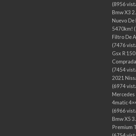
(8956 vist
Bmw X3 2.
Nuevo De 
5470km!
(
Filtro De 
(7476 vist
Gsx R 150
Comprada
(7454 vist
2021 Nis
(6974 vist
Mercedes 
4matic 4×4
(6966 vist
Bmw X5 3.
Premium T
(6754 vist