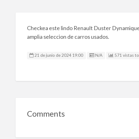
Checkea este lindo Renault Duster Dynamique 
amplia seleccion de carros usados.
Listing ID
21 de junio de 2024 19:00
N/A
571 vistas to
Comments