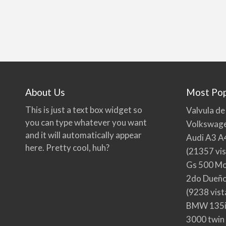
About Us
Most Pop
This is just a text box widget so
Valvula de
you can type whatever you want
Volkswage
and it will automatically appear
Audi A3 A
here. Pretty cool, huh?
(21357 vis
Gs 500 Mo
2do Dueño,
(9238 vist
BMW 135i
3000 twin