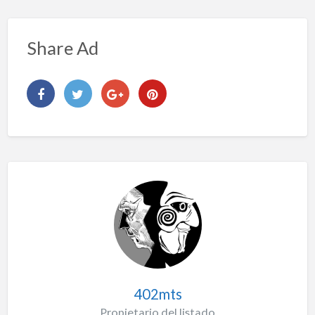
Share Ad
402mts
Propietario del listado