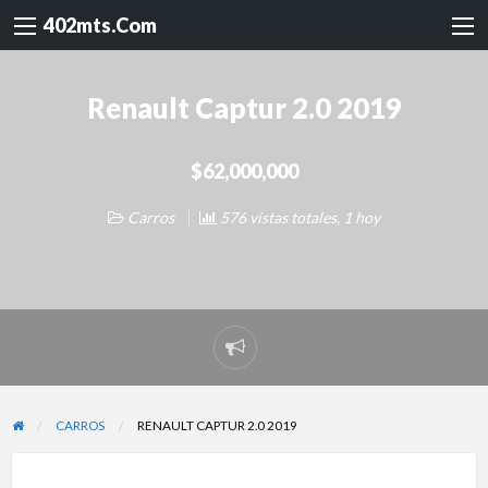
402mts.Com
Renault Captur 2.0 2019
$62,000,000
Carros
576 vistas totales, 1 hoy
Reportar
problema
CARROS
RENAULT CAPTUR 2.0 2019