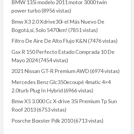
BMW 135i modelo 2011 motor 3000 twin
power turbo
(8956 vistas)
Bmw X3 2.0 Xdrive30i-el Más Nuevo De
Bogotá,sí, Solo 5470km!
(7851 vistas)
Filtro De Aire De Alto Flujo K&N
(7476 vistas)
Gsx R 150 Perfecto Estado Comprada 10 De
Mayo 2024
(7454 vistas)
2021 Nissan GT-R Premium AWD
(6974 vistas)
Mercedes Benz Glc350ecoupé 4matic 4×4
2.0turb Plug In Hybrid
(6966 vistas)
Bmw X5 3.000 Cc X-drive 35i Premium Tp Sun
Roof 2013
(6753 vistas)
Posrche Boxster Pdk 2010
(6713 vistas)