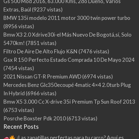
Gs 500 Mod 2016, 63.000 Kms, 2do Dueño, Varios
Extras, Baúl
(9237 vistas)
BMW 135i modelo 2011 motor 3000 twin power turbo
(8956 vistas)
Bmw X3 2.0 Xdrive30i-el Más Nuevo De Bogotá,sí, Solo
5470km!
(7851 vistas)
Filtro De Aire De Alto Flujo K&N
(7476 vistas)
Gsx R 150 Perfecto Estado Comprada 10 De Mayo 2024
(7454 vistas)
2021 Nissan GT-R Premium AWD
(6974 vistas)
Mercedes Benz Glc350ecoupé 4matic 4×4 2.0turb Plug
In Hybrid
(6966 vistas)
Bmw X5 3.000 Cc X-drive 35i Premium Tp Sun Roof 2013
(6753 vistas)
Posrche Boxster Pdk 2010
(6713 vistas)
Recent Posts
¿Las zapatillas perfectas para tu carro? Aquí es