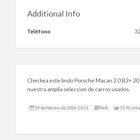
Additional Info
Teléfono
3
Checkea este lindo Porsche Macan 2.0 B2+ 201
nuestra amplia seleccion de carros usados.
Listing ID
19 de febrero de 2026 13:11
N/A
1170 vistas