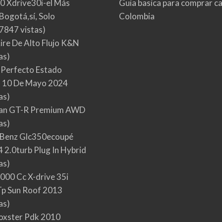
0 Xdrive30i-el Más
Guia basica para comprar ca
Bogotá,sí, Solo
Colombia
7847 vistas)
Aire De Alto Flujo K&N
as)
 Perfecto Estado
 10 De Mayo 2024
as)
san GT-R Premium AWD
as)
Benz Glc350ecoupé
 2.0turb Plug In Hybrid
as)
000 Cc X-drive 35i
p Sun Roof 2013
as)
oxster Pdk 2010