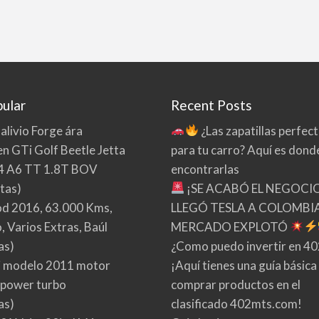
ular
Recent Posts
 alivio Forge ára
¿Las zapatillas perfec
n GTi Golf Beetle Jetta
para tu carro? Aquí es dond
4 A6 TT 1.8T BOV
encontrarlas
tas)
¡SE ACABÓ EL NEGOCI
d 2016, 63.000 Kms,
LLEGÓ TESLA A COLOMBIA
 Varios Extras, Baúl
MERCADO EXPLOTÓ
as)
¿Como puedo invertir en 4
 modelo 2011 motor
¡Aquí tienes una guía básica
 power turbo
comprar productos en el
as)
clasificado 402mts.com!