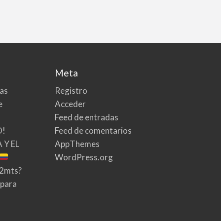
Meta
tas
Registro
e
Acceder
Feed de entradas
O!
Feed de comentarios
 Y EL
AppThemes
WordPress.org
02mts?
 para