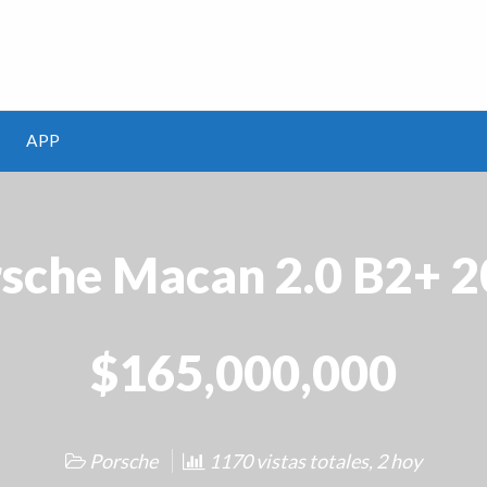
m
APP
sche Macan 2.0 B2+ 
$165,000,000
Porsche
1170 vistas totales, 2 hoy