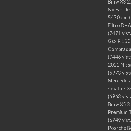
Bmw X3 2.
Nuevo De 
5470km!
(
Filtro De 
(7471 vist
Gsx R 150
Comprada
(7446 vist
2021 Nis
(6973 vist
Mercedes 
4matic 4×4
(6963 vist
Bmw X5 3.
Premium T
(6749 vist
Posrche B