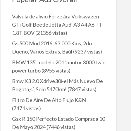
Valvula de alivio Forge ára Volkswagen
GTi Golf Beetle Jetta Audi A3 A4 A6 TT
1.8T BOV
(21356 vistas)
Gs 500 Mod 2016, 63.000 Kms, 2do
Dueño, Varios Extras, Baúl
(9237 vistas)
BMW 135i modelo 2011 motor 3000 twin
power turbo
(8955 vistas)
Bmw X3 2.0 Xdrive30i-el Más Nuevo De
Bogotá,sí, Solo 5470km!
(7847 vistas)
Filtro De Aire De Alto Flujo K&N
(7471 vistas)
Gsx R 150 Perfecto Estado Comprada 10
De Mayo 2024
(7446 vistas)