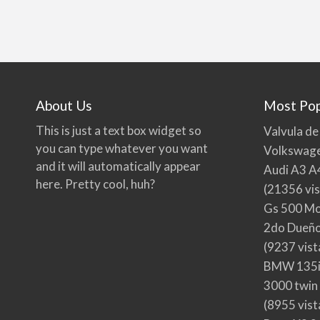
About Us
Most Pop
This is just a text box widget so
Valvula de
you can type whatever you want
Volkswage
and it will automatically appear
Audi A3 A
here. Pretty cool, huh?
(21356 vis
Gs 500 Mo
2do Dueño,
(9237 vist
BMW 135i
3000 twin
(8955 vist