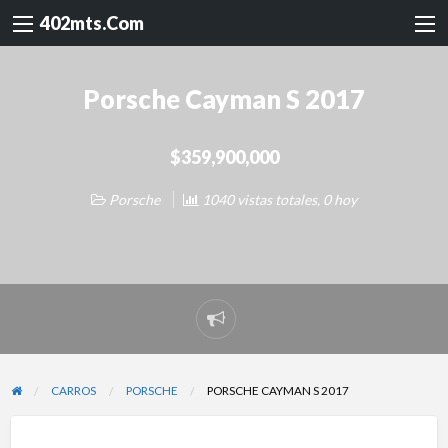
402mts.Com
Porsche Cayman S 2017
$359,900,000
Porsche
1040 vistas totales, 0 hoy
Reportar
problema
CARROS
PORSCHE
PORSCHE CAYMAN S 2017