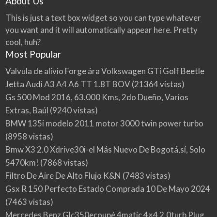
About Us
This is just a text box widget so you can type whatever
you want and it will automatically appear here. Pretty
cool, huh?
Most Popular
Valvula de alivio Forge ára Volkswagen GTi Golf Beetle
Jetta Audi A3 A4 A6 TT 1.8T BOV
(21364 vistas)
Gs 500 Mod 2016, 63.000 Kms, 2do Dueño, Varios
Extras, Baúl
(9240 vistas)
BMW 135i modelo 2011 motor 3000 twin power turbo
(8958 vistas)
Bmw X3 2.0 Xdrive30i-el Más Nuevo De Bogotá,sí, Solo
5470km!
(7868 vistas)
Filtro De Aire De Alto Flujo K&N
(7483 vistas)
Gsx R 150 Perfecto Estado Comprada 10 De Mayo 2024
(7463 vistas)
Mercedes Benz Glc350ecoupé 4matic 4×4 2.0turb Plug