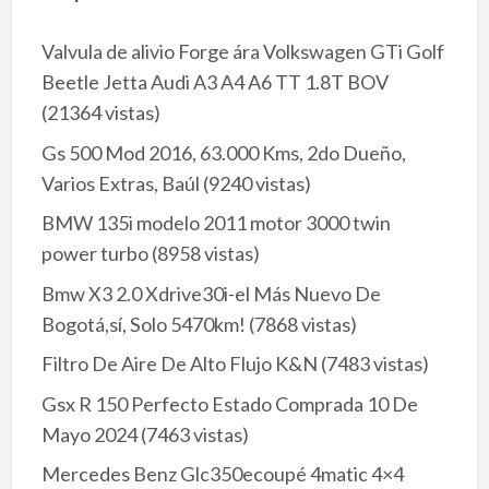
Valvula de alivio Forge ára Volkswagen GTi Golf
Beetle Jetta Audi A3 A4 A6 TT 1.8T BOV
(21364 vistas)
Gs 500 Mod 2016, 63.000 Kms, 2do Dueño,
Varios Extras, Baúl
(9240 vistas)
BMW 135i modelo 2011 motor 3000 twin
power turbo
(8958 vistas)
Bmw X3 2.0 Xdrive30i-el Más Nuevo De
Bogotá,sí, Solo 5470km!
(7868 vistas)
Filtro De Aire De Alto Flujo K&N
(7483 vistas)
Gsx R 150 Perfecto Estado Comprada 10 De
Mayo 2024
(7463 vistas)
Mercedes Benz Glc350ecoupé 4matic 4×4