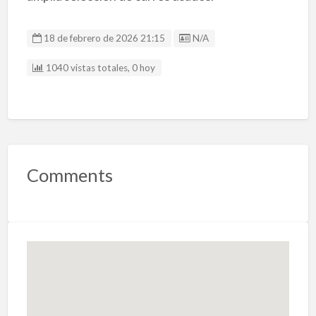
Listing ID
18 de febrero de 2026 21:15
N/A
1040 vistas totales, 0 hoy
Comments