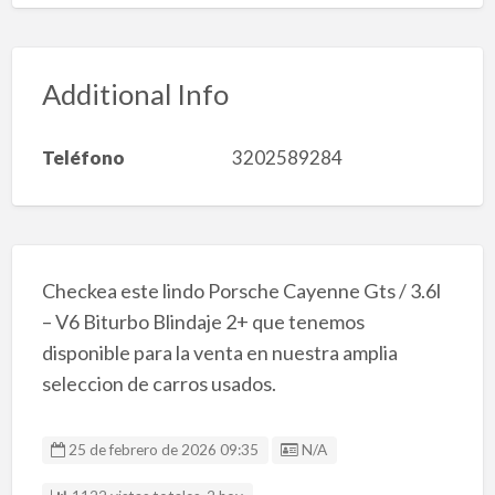
Additional Info
Teléfono
3202589284
Checkea este lindo Porsche Cayenne Gts / 3.6l
– V6 Biturbo Blindaje 2+ que tenemos
disponible para la venta en nuestra amplia
seleccion de carros usados.
Listing ID
25 de febrero de 2026 09:35
N/A