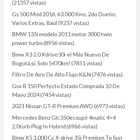
(21357 vistas)
Gs 500 Mod 2016, 63.000 Kms, 2do Dueño,
Varios Extras, Baúl
(9237 vistas)
BMW 135i modelo 2011 motor 3000 twin
power turbo
(8956 vistas)
Bmw X3 2.0 Xdrive30i-el Más Nuevo De
Bogotá,sí, Solo 5470km!
(7851 vistas)
Filtro De Aire De Alto Flujo K&N
(7476 vistas)
Gsx R 150 Perfecto Estado Comprada 10 De
Mayo 2024
(7454 vistas)
2021 Nissan GT-R Premium AWD
(6973 vistas)
Mercedes Benz Glc350ecoupé 4matic 4×4
2.0turb Plug In Hybrid
(6966 vistas)
Bmw X5 3.000 Cc X-drive 35i Premium Tp Sun