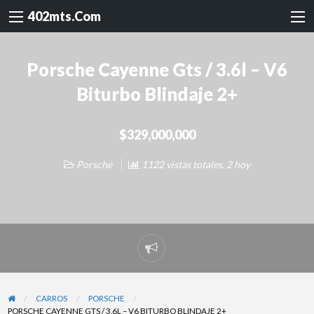
402mts.Com
Porsche Cayenne Gts / 3.6l – V6
Biturbo Blindaje 2+
$329,000,000
Porsche
1122 vistas totales, 2 hoy
Reportar
problema
CARROS
PORSCHE
PORSCHE CAYENNE GTS / 3.6L – V6 BITURBO BLINDAJE 2+