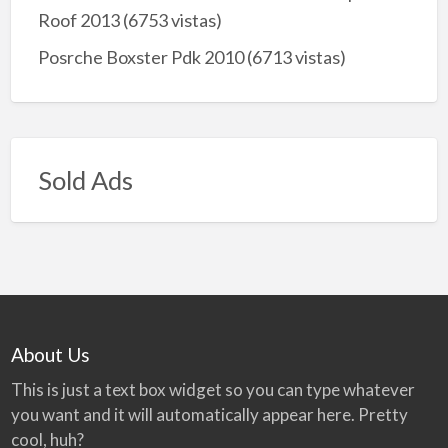
Roof 2013
(6753 vistas)
Posrche Boxster Pdk 2010
(6713 vistas)
Sold Ads
About Us
This is just a text box widget so you can type whatever
you want and it will automatically appear here. Pretty
cool, huh?