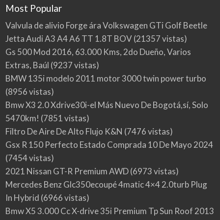
Most Popular
Valvula de alivio Forge ára Volkswagen GTi Golf Beetle
Jetta Audi A3 A4 A6 TT 1.8T BOV
(21357 vistas)
Gs 500 Mod 2016, 63.000 Kms, 2do Dueño, Varios
Extras, Baúl
(9237 vistas)
BMW 135i modelo 2011 motor 3000 twin power turbo
(8956 vistas)
Bmw X3 2.0 Xdrive30i-el Más Nuevo De Bogotá,sí, Solo
5470km!
(7851 vistas)
Filtro De Aire De Alto Flujo K&N
(7476 vistas)
Gsx R 150 Perfecto Estado Comprada 10 De Mayo 2024
(7454 vistas)
2021 Nissan GT-R Premium AWD
(6973 vistas)
Mercedes Benz Glc350ecoupé 4matic 4×4 2.0turb Plug
In Hybrid
(6966 vistas)
Bmw X5 3.000 Cc X-drive 35i Premium Tp Sun Roof 2013