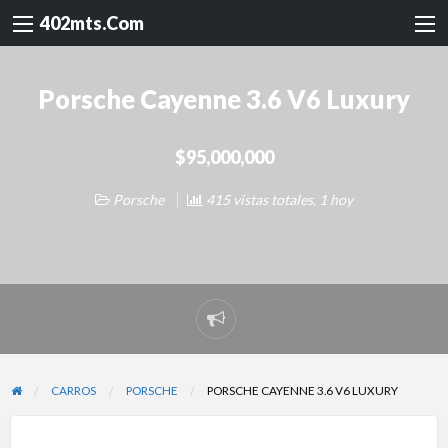
402mts.Com
Porsche Cayenne 3.6 V6 Luxury
$95,000,000
Porsche
415 vistas totales, 1 hoy
Reportar
problema
CARROS
PORSCHE
PORSCHE CAYENNE 3.6 V6 LUXURY