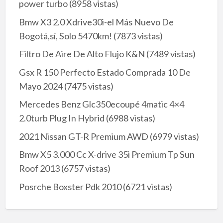
power turbo
(8958 vistas)
Bmw X3 2.0 Xdrive30i-el Más Nuevo De
Bogotá,sí, Solo 5470km!
(7873 vistas)
Filtro De Aire De Alto Flujo K&N
(7489 vistas)
Gsx R 150 Perfecto Estado Comprada 10 De
Mayo 2024
(7475 vistas)
Mercedes Benz Glc350ecoupé 4matic 4×4
2.0turb Plug In Hybrid
(6988 vistas)
2021 Nissan GT-R Premium AWD
(6979 vistas)
Bmw X5 3.000 Cc X-drive 35i Premium Tp Sun
Roof 2013
(6757 vistas)
Posrche Boxster Pdk 2010
(6721 vistas)