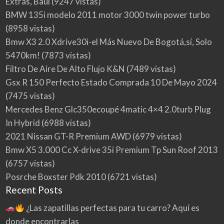
Extras, Baúl
(9247 vistas)
BMW 135i modelo 2011 motor 3000 twin power turbo
(8958 vistas)
Bmw X3 2.0 Xdrive30i-el Más Nuevo De Bogotá,sí, Solo
5470km!
(7873 vistas)
Filtro De Aire De Alto Flujo K&N
(7489 vistas)
Gsx R 150 Perfecto Estado Comprada 10 De Mayo 2024
(7475 vistas)
Mercedes Benz Glc350ecoupé 4matic 4×4 2.0turb Plug
In Hybrid
(6988 vistas)
2021 Nissan GT-R Premium AWD
(6979 vistas)
Bmw X5 3.000 Cc X-drive 35i Premium Tp Sun Roof 2013
(6757 vistas)
Posrche Boxster Pdk 2010
(6721 vistas)
Recent Posts
¿Las zapatillas perfectas para tu carro? Aquí es
donde encontrarlas