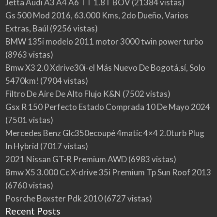
Jetta Audi A3 A4 A6 TT 1.8T BOV
(21384 vistas)
Gs 500 Mod 2016, 63.000 Kms, 2do Dueño, Varios
Extras, Baúl
(9256 vistas)
BMW 135i modelo 2011 motor 3000 twin power turbo
(8963 vistas)
Bmw X3 2.0 Xdrive30i-el Más Nuevo De Bogotá,sí, Solo
5470km!
(7904 vistas)
Filtro De Aire De Alto Flujo K&N
(7502 vistas)
Gsx R 150 Perfecto Estado Comprada 10 De Mayo 2024
(7501 vistas)
Mercedes Benz Glc350ecoupé 4matic 4×4 2.0turb Plug
In Hybrid
(7017 vistas)
2021 Nissan GT-R Premium AWD
(6983 vistas)
Bmw X5 3.000 Cc X-drive 35i Premium Tp Sun Roof 2013
(6760 vistas)
Posrche Boxster Pdk 2010
(6727 vistas)
Recent Posts