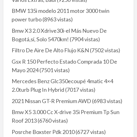
BMW 135i modelo 2011 motor 3000 twin
power turbo
(8963 vistas)
Bmw X3 2.0 Xdrive30i-el Más Nuevo De
Bogotá,sí, Solo 5470km!
(7904 vistas)
Filtro De Aire De Alto Flujo K&N
(7502 vistas)
Gsx R 150 Perfecto Estado Comprada 10 De
Mayo 2024
(7501 vistas)
Mercedes Benz Glc350ecoupé 4matic 4×4
2.0turb Plug In Hybrid
(7017 vistas)
2021 Nissan GT-R Premium AWD
(6983 vistas)
Bmw X5 3.000 Cc X-drive 35i Premium Tp Sun
Roof 2013
(6760 vistas)
Posrche Boxster Pdk 2010
(6727 vistas)