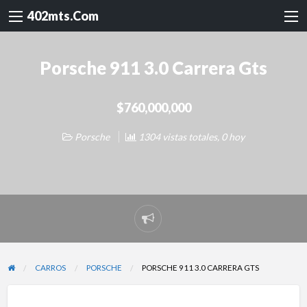
402mts.Com
Porsche 911 3.0 Carrera Gts
$760,000,000
Porsche
1304 vistas totales, 0 hoy
Reportar
problema
CARROS
PORSCHE
PORSCHE 911 3.0 CARRERA GTS