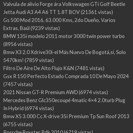
Valvula de alivio Forge ára Volkswagen GTi Golf Beetle
Jetta Audi A3 A4 A6 TT 1.8T BOV
(21361 vistas)
Gs 500 Mod 2016, 63.000 Kms, 2do Dueño, Varios
Extras, Baúl
(9239 vistas)
BMW 135i modelo 2011 motor 3000 twin power turbo
(8956 vistas)
Bmw X3 2.0 Xdrive30i-el Más Nuevo De Bogotá,sí, Solo
5470km!
(7859 vistas)
Filtro De Aire De Alto Flujo K&N
(7481 vistas)
Gsx R 150 Perfecto Estado Comprada 10 De Mayo 2024
(7457 vistas)
2021 Nissan GT-R Premium AWD
(6974 vistas)
Mercedes Benz Glc350ecoupé 4matic 4×4 2.0turb Plug
In Hybrid
(6974 vistas)
Bmw X5 3.000 Cc X-drive 35i Premium Tp Sun Roof 2013
(6755 vistas)
Posrche Boxster Pdk 2010
(6719 vistas)