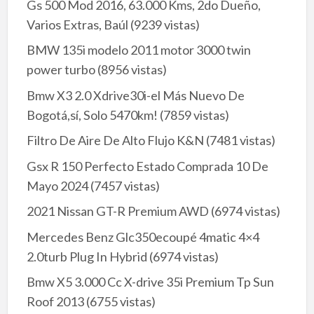
Gs 500 Mod 2016, 63.000 Kms, 2do Dueño,
Varios Extras, Baúl
(9239 vistas)
BMW 135i modelo 2011 motor 3000 twin
power turbo
(8956 vistas)
Bmw X3 2.0 Xdrive30i-el Más Nuevo De
Bogotá,sí, Solo 5470km!
(7859 vistas)
Filtro De Aire De Alto Flujo K&N
(7481 vistas)
Gsx R 150 Perfecto Estado Comprada 10 De
Mayo 2024
(7457 vistas)
2021 Nissan GT-R Premium AWD
(6974 vistas)
Mercedes Benz Glc350ecoupé 4matic 4×4
2.0turb Plug In Hybrid
(6974 vistas)
Bmw X5 3.000 Cc X-drive 35i Premium Tp Sun
Roof 2013
(6755 vistas)