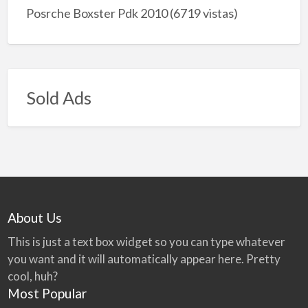
Posrche Boxster Pdk 2010
(6719 vistas)
Sold Ads
About Us
This is just a text box widget so you can type whatever
you want and it will automatically appear here. Pretty
cool, huh?
Most Popular