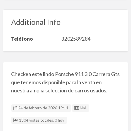
Additional Info
Teléfono
3202589284
Checkea este lindo Porsche 911 3.0 Carrera Gts
que tenemos disponible para la venta en
nuestra amplia seleccion de carros usados.
Listing ID
24 de febrero de 2026 19:11
N/A
1304 vistas totales, 0 hoy