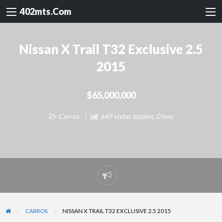
402mts.Com
Nissan X Trail T32 Exclusive 2.5
2015
$65,000,000
Carros
649 vistas totales, 0 hoy
Reportar
problema
CARROS
NISSAN X TRAIL T32 EXCLUSIVE 2.5 2015