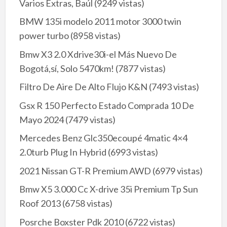
Varios Extras, Baúl
(9249 vistas)
BMW 135i modelo 2011 motor 3000 twin
power turbo
(8958 vistas)
Bmw X3 2.0 Xdrive30i-el Más Nuevo De
Bogotá,sí, Solo 5470km!
(7877 vistas)
Filtro De Aire De Alto Flujo K&N
(7493 vistas)
Gsx R 150 Perfecto Estado Comprada 10 De
Mayo 2024
(7479 vistas)
Mercedes Benz Glc350ecoupé 4matic 4×4
2.0turb Plug In Hybrid
(6993 vistas)
2021 Nissan GT-R Premium AWD
(6979 vistas)
Bmw X5 3.000 Cc X-drive 35i Premium Tp Sun
Roof 2013
(6758 vistas)
Posrche Boxster Pdk 2010
(6722 vistas)