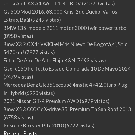
Jetta Audi A3 A4 A6 TT 1.8T BOV
(21370 vistas)
Gs 500 Mod 2016, 63.000 Kms, 2do Dueño, Varios
Extras, Baúl
(9249 vistas)
BMW 135i modelo 2011 motor 3000 twin power turbo
(8958 vistas)
Bmw X3 2.0 Xdrive30i-el Más Nuevo De Bogotá,sí, Solo
5470km!
(7877 vistas)
Filtro De Aire De Alto Flujo K&N
(7493 vistas)
Gsx R 150 Perfecto Estado Comprada 10 De Mayo 2024
(7479 vistas)
Mercedes Benz Glc350ecoupé 4matic 4×4 2.0turb Plug
In Hybrid
(6993 vistas)
2021 Nissan GT-R Premium AWD
(6979 vistas)
Bmw X5 3.000 Cc X-drive 35i Premium Tp Sun Roof 2013
(6758 vistas)
Posrche Boxster Pdk 2010
(6722 vistas)
Recent Posts