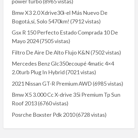
power turbo
(8965 vistas)
Bmw X3 2.0 Xdrive30i-el Más Nuevo De
Bogotá,sí, Solo 5470km!
(7912 vistas)
Gsx R 150 Perfecto Estado Comprada 10 De
Mayo 2024
(7505 vistas)
Filtro De Aire De Alto Flujo K&N
(7502 vistas)
Mercedes Benz Glc350ecoupé 4matic 4×4
2.0turb Plug In Hybrid
(7021 vistas)
2021 Nissan GT-R Premium AWD
(6985 vistas)
Bmw X5 3.000 Cc X-drive 35i Premium Tp Sun
Roof 2013
(6760 vistas)
Posrche Boxster Pdk 2010
(6728 vistas)