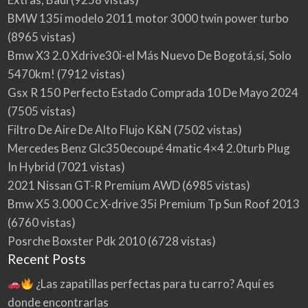
BMW 135i modelo 2011 motor 3000 twin power turbo
(8965 vistas)
Bmw X3 2.0 Xdrive30i-el Más Nuevo De Bogotá,sí, Solo
5470km!
(7912 vistas)
Gsx R 150 Perfecto Estado Comprada 10 De Mayo 2024
(7505 vistas)
Filtro De Aire De Alto Flujo K&N
(7502 vistas)
Mercedes Benz Glc350ecoupé 4matic 4×4 2.0turb Plug
In Hybrid
(7021 vistas)
2021 Nissan GT-R Premium AWD
(6985 vistas)
Bmw X5 3.000 Cc X-drive 35i Premium Tp Sun Roof 2013
(6760 vistas)
Posrche Boxster Pdk 2010
(6728 vistas)
Recent Posts
¿Las zapatillas perfectas para tu carro? Aquí es
donde encontrarlas