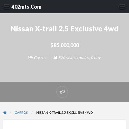
402mts.Com
Nissan X-trail 2.5 Exclusive 4wd
$85,000,000
Carros
570 vistas totales, 0 hoy
Reportar
problema
CARROS
NISSAN X-TRAIL 2.5 EXCLUSIVE 4WD