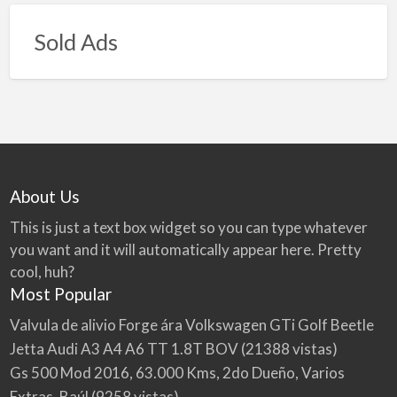
Sold Ads
About Us
This is just a text box widget so you can type whatever
you want and it will automatically appear here. Pretty
cool, huh?
Most Popular
Valvula de alivio Forge ára Volkswagen GTi Golf Beetle
Jetta Audi A3 A4 A6 TT 1.8T BOV
(21388 vistas)
Gs 500 Mod 2016, 63.000 Kms, 2do Dueño, Varios
Extras, Baúl
(9258 vistas)