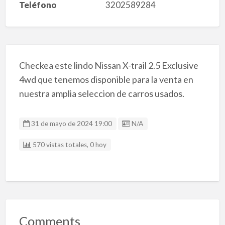
Teléfono
3202589284
Checkea este lindo Nissan X-trail 2.5 Exclusive
4wd que tenemos disponible para la venta en
nuestra amplia seleccion de carros usados.
Listing ID
31 de mayo de 2024 19:00
N/A
570 vistas totales, 0 hoy
Comments