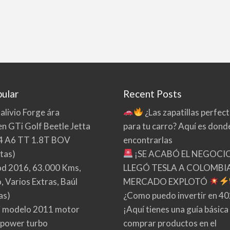
ular
Recent Posts
 alivio Forge ára
¿Las zapatillas perfec
n GTi Golf Beetle Jetta
para tu carro? Aquí es dond
4 A6 TT 1.8T BOV
encontrarlas
tas)
¡SE ACABÓ EL NEGOCI
d 2016, 63.000 Kms,
LLEGÓ TESLA A COLOMBIA
 Varios Extras, Baúl
MERCADO EXPLOTÓ
as)
¿Como puedo invertir en 4
 modelo 2011 motor
¡Aquí tienes una guía básica
 power turbo
comprar productos en el