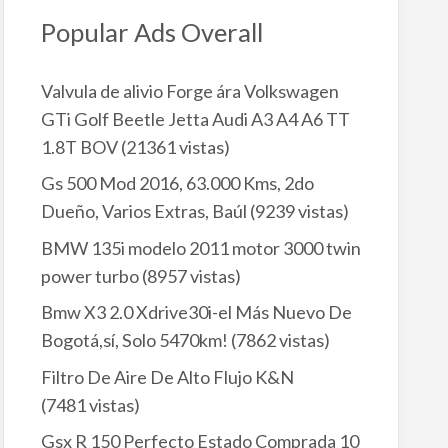
Popular Ads Overall
Valvula de alivio Forge ára Volkswagen
GTi Golf Beetle Jetta Audi A3 A4 A6 TT
1.8T BOV
(21361 vistas)
Gs 500 Mod 2016, 63.000 Kms, 2do
Dueño, Varios Extras, Baúl
(9239 vistas)
BMW 135i modelo 2011 motor 3000 twin
power turbo
(8957 vistas)
Bmw X3 2.0 Xdrive30i-el Más Nuevo De
Bogotá,sí, Solo 5470km!
(7862 vistas)
Filtro De Aire De Alto Flujo K&N
(7481 vistas)
Gsx R 150 Perfecto Estado Comprada 10