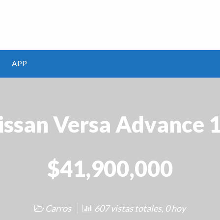
m
APP
issan Versa Advance 1
$41,900,000
Carros
607 vistas totales, 0 hoy