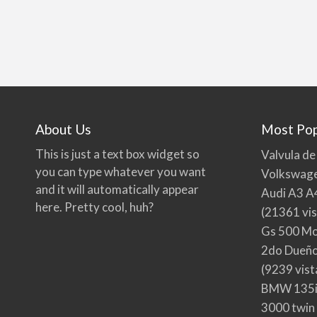
About Us
Most Pop
This is just a text box widget so
Valvula de
you can type whatever you want
Volkswage
and it will automatically appear
Audi A3 A
here. Pretty cool, huh?
(21361 vis
Gs 500 Mo
2do Dueño,
(9239 vist
BMW 135i
3000 twin