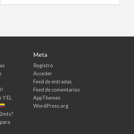
Meta
tas
Registro
e
Acceder
Feed de entradas
O!
Feed de comentarios
 Y EL
AppThemes
WordPress.org
02mts?
 para