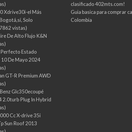
as)
clasificado 402mts.com!
0 Xdrive30i-el Más
Guia basica para comprar ca
Bogotá,sí, Solo
Colombia
7862 vistas)
Aire De Alto Flujo K&N
as)
 Perfecto Estado
 10 De Mayo 2024
as)
san GT-R Premium AWD
as)
Benz Glc350ecoupé
 2.0turb Plug In Hybrid
as)
000 Cc X-drive 35i
p Sun Roof 2013
as)