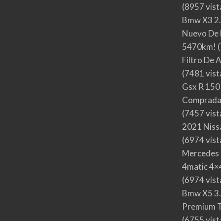
(8957 vist
Bmw X3 2.
Nuevo De 
5470km!
(
Filtro De 
(7481 vist
Gsx R 150
Comprada
(7457 vist
2021 Nis
(6974 vist
Mercedes 
4matic 4×4
(6974 vist
Bmw X5 3.
Premium T
(6755 vist