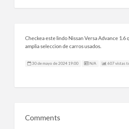
Checkea este lindo Nissan Versa Advance 1.6 q
amplia seleccion de carros usados.
Listing ID
30 de mayo de 2024 19:00
N/A
607 vistas t
Comments