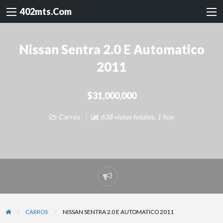
402mts.Com
Nissan Sentra 2.0 E Automatico
2011
$31,000,000
Carros
638 vistas totales, 1 hoy
Reportar
problema
CARROS
NISSAN SENTRA 2.0 E AUTOMATICO 2011