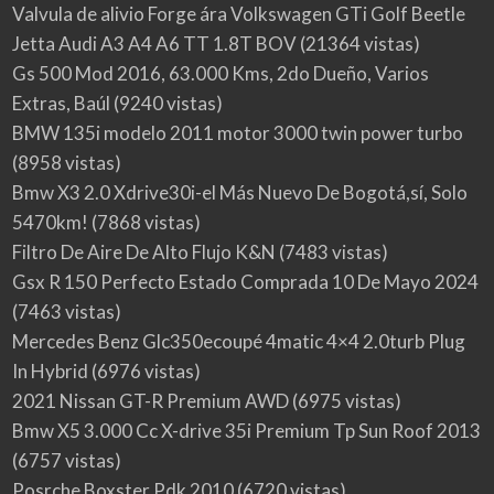
Valvula de alivio Forge ára Volkswagen GTi Golf Beetle
Jetta Audi A3 A4 A6 TT 1.8T BOV
(21364 vistas)
Gs 500 Mod 2016, 63.000 Kms, 2do Dueño, Varios
Extras, Baúl
(9240 vistas)
BMW 135i modelo 2011 motor 3000 twin power turbo
(8958 vistas)
Bmw X3 2.0 Xdrive30i-el Más Nuevo De Bogotá,sí, Solo
5470km!
(7868 vistas)
Filtro De Aire De Alto Flujo K&N
(7483 vistas)
Gsx R 150 Perfecto Estado Comprada 10 De Mayo 2024
(7463 vistas)
Mercedes Benz Glc350ecoupé 4matic 4×4 2.0turb Plug
In Hybrid
(6976 vistas)
2021 Nissan GT-R Premium AWD
(6975 vistas)
Bmw X5 3.000 Cc X-drive 35i Premium Tp Sun Roof 2013
(6757 vistas)
Posrche Boxster Pdk 2010
(6720 vistas)