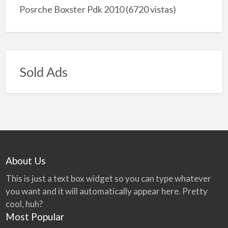
Posrche Boxster Pdk 2010
(6720 vistas)
Sold Ads
About Us
This is just a text box widget so you can type whatever
you want and it will automatically appear here. Pretty
cool, huh?
Most Popular