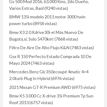
Gs 500 Mod 2016, 63.000 Kms, 2do Dueño,
Varios Extras, Baúl
(9240 vistas)
BMW 135i modelo 2011 motor 3000 twin
power turbo
(8958 vistas)
Bmw X3 2.0 Xdrive30i-el Más Nuevo De
Bogotá,sí, Solo 5470km!
(7868 vistas)
Filtro De Aire De Alto Flujo K&N
(7483 vistas)
Gsx R 150 Perfecto Estado Comprada 10 De
Mayo 2024
(7463 vistas)
Mercedes Benz Glc350ecoupé 4matic 4×4
2.0turb Plug In Hybrid
(6976 vistas)
2021 Nissan GT-R Premium AWD
(6975 vistas)
Bmw X5 3.000 Cc X-drive 35i Premium Tp Sun
Roof 2013
(6757 vistas)