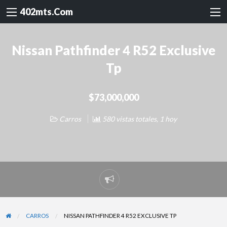
402mts.Com
Nissan Pathfinder 4 R52 Exclusive
Tp
$73,000,000
Carros
580 vistas totales, 1 hoy
Reportar
problema
CARROS
NISSAN PATHFINDER 4 R52 EXCLUSIVE TP