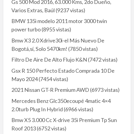
Gs 500 Mod 2016, 63.000 Kms, 2do Dueño,
Varios Extras, Baúl
(9237 vistas)
BMW 135i modelo 2011 motor 3000 twin
power turbo
(8955 vistas)
Bmw X3 2.0 Xdrive30i-el Más Nuevo De
Bogotá,sí, Solo 5470km!
(7850 vistas)
Filtro De Aire De Alto Flujo K&N
(7472 vistas)
Gsx R 150 Perfecto Estado Comprada 10 De
Mayo 2024
(7454 vistas)
2021 Nissan GT-R Premium AWD
(6973 vistas)
Mercedes Benz Glc350ecoupé 4matic 4×4
2.0turb Plug In Hybrid
(6966 vistas)
Bmw X5 3.000 Cc X-drive 35i Premium Tp Sun
Roof 2013
(6752 vistas)