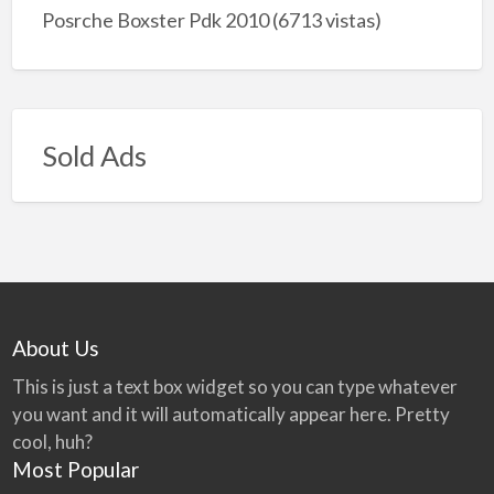
Posrche Boxster Pdk 2010
(6713 vistas)
Sold Ads
About Us
This is just a text box widget so you can type whatever
you want and it will automatically appear here. Pretty
cool, huh?
Most Popular