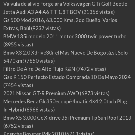
Valvula de alivio Forge ára Volkswagen GTi Golf Beetle
Jetta Audi A3 A4 A6 TT 1.8T BOV
(21356 vistas)
Gs 500 Mod 2016, 63.000 Kms, 2do Dueño, Varios
Extras, Baúl
(9237 vistas)
BMW 135i modelo 2011 motor 3000 twin power turbo
(8955 vistas)
Bmw X3 2.0 Xdrive30i-el Más Nuevo De Bogotá,sí, Solo
5470km!
(7850 vistas)
Filtro De Aire De Alto Flujo K&N
(7472 vistas)
Gsx R 150 Perfecto Estado Comprada 10 De Mayo 2024
(7454 vistas)
2021 Nissan GT-R Premium AWD
(6973 vistas)
Mercedes Benz Glc350ecoupé 4matic 4×4 2.0turb Plug
In Hybrid
(6966 vistas)
Bmw X5 3.000 Cc X-drive 35i Premium Tp Sun Roof 2013
(6752 vistas)
Posrche Boxster Pdk 2010
(6713 vistas)