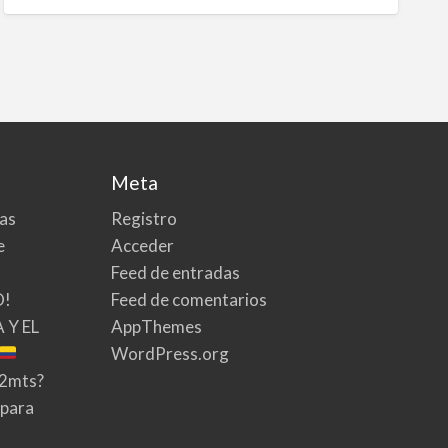
Meta
tas
Registro
e
Acceder
Feed de entradas
O!
Feed de comentarios
 Y EL
AppThemes
WordPress.org
02mts?
 para