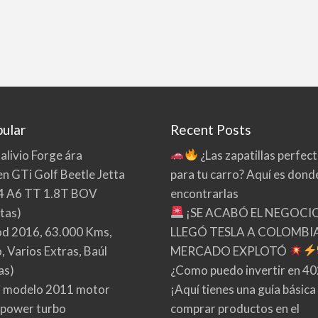
ular
Recent Posts
 alivio Forge ára
¿Las zapatillas perfec
n GTi Golf Beetle Jetta
para tu carro? Aquí es dond
4 A6 TT 1.8T BOV
encontrarlas
tas)
¡SE ACABÓ EL NEGOCI
d 2016, 63.000 Kms,
LLEGÓ TESLA A COLOMBIA
 Varios Extras, Baúl
MERCADO EXPLOTÓ
as)
¿Como puedo invertir en 4
 modelo 2011 motor
¡Aquí tienes una guía básica
 power turbo
comprar productos en el