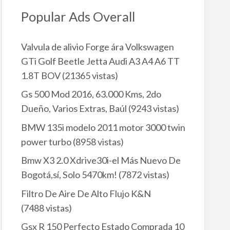
Popular Ads Overall
Valvula de alivio Forge ára Volkswagen
GTi Golf Beetle Jetta Audi A3 A4 A6 TT
1.8T BOV
(21365 vistas)
Gs 500 Mod 2016, 63.000 Kms, 2do
Dueño, Varios Extras, Baúl
(9243 vistas)
BMW 135i modelo 2011 motor 3000 twin
power turbo
(8958 vistas)
Bmw X3 2.0 Xdrive30i-el Más Nuevo De
Bogotá,sí, Solo 5470km!
(7872 vistas)
Filtro De Aire De Alto Flujo K&N
(7488 vistas)
Gsx R 150 Perfecto Estado Comprada 10