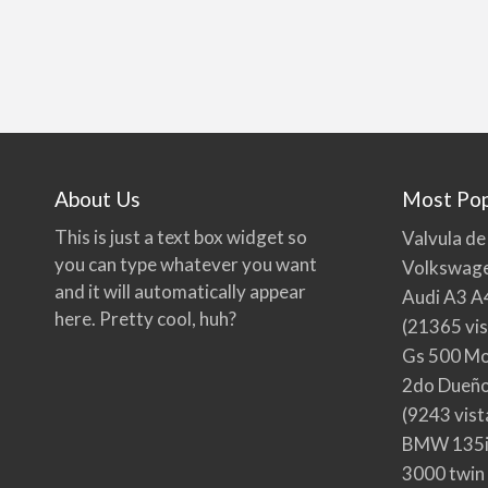
About Us
Most Pop
This is just a text box widget so
Valvula de
you can type whatever you want
Volkswage
and it will automatically appear
Audi A3 A
here. Pretty cool, huh?
(21365 vis
Gs 500 Mo
2do Dueño,
(9243 vist
BMW 135i
3000 twin