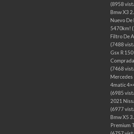
(8958 vist
Bmw X3 2.
Nuevo De 
5470km!
(
Filtro De 
(7488 vist
Gsx R 150
Comprada
(7468 vist
Mercedes 
4matic 4×4
(6985 vist
2021 Nis
(6977 vist
Bmw X5 3.
Premium T
(6757 vist