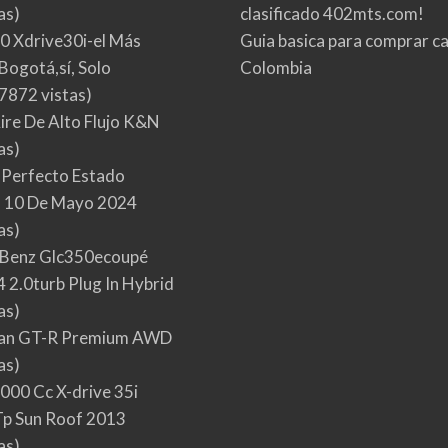
as)
clasificado 402mts.com!
0 Xdrive30i-el Más
Guia basica para comprar ca
Bogotá,sí, Solo
Colombia
7872 vistas)
Aire De Alto Flujo K&N
as)
 Perfecto Estado
 10 De Mayo 2024
as)
Benz Glc350ecoupé
 2.0turb Plug In Hybrid
as)
san GT-R Premium AWD
as)
000 Cc X-drive 35i
p Sun Roof 2013
as)