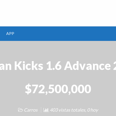
m
APP
an Kicks 1.6 Advance
$72,500,000
Carros
403 vistas totales, 0 hoy