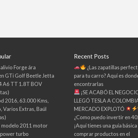
ular
Recent Posts
 alivio Forge ára
¿Las zapatillas perfec
n GTi Golf Beetle Jetta
para tu carro? Aquí es dond
4 A6 TT 1.8T BOV
encontrarlas
tas)
¡SE ACABÓ EL NEGOCI
d 2016, 63.000 Kms,
LLEGÓ TESLA A COLOMBIA
 Varios Extras, Baúl
MERCADO EXPLOTÓ
as)
¿Como puedo invertir en 4
 modelo 2011 motor
¡Aquí tienes una guía básica
 power turbo
comprar productos en el