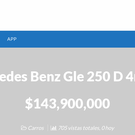
m
APP
edes Benz Gle 250 D 4
$143,900,000
Carros
705 vistas totales, 0 hoy