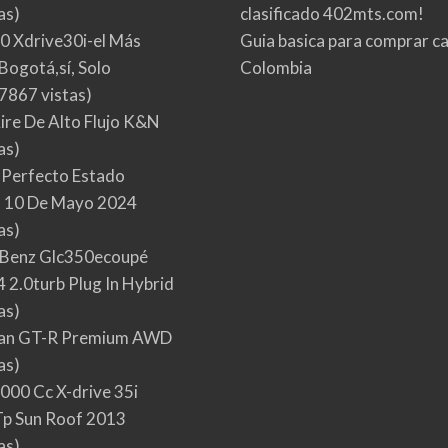
as)
clasificado 402mts.com!
0 Xdrive30i-el Más
Guia basica para comprar ca
Bogotá,sí, Solo
Colombia
7867 vistas)
Aire De Alto Flujo K&N
as)
 Perfecto Estado
 10 De Mayo 2024
as)
Benz Glc350ecoupé
 2.0turb Plug In Hybrid
as)
san GT-R Premium AWD
as)
000 Cc X-drive 35i
p Sun Roof 2013
as)