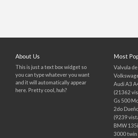
About Us
Most Pop
This is just a text box widget so
Valvula de
you can type whatever you want
Volkswage
and it will automatically appear
Audi A3 A
here. Pretty cool, huh?
(21362 vis
Gs 500 Mo
2do Dueño,
(9239 vist
BMW 135i
3000 twin