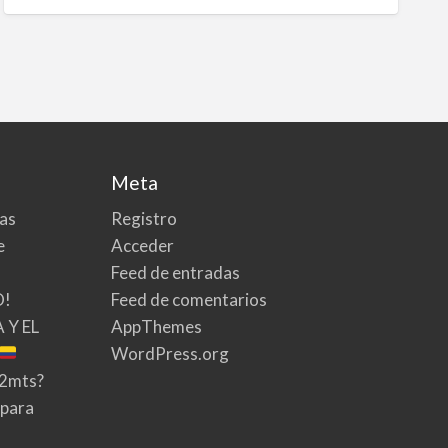
Meta
tas
Registro
e
Acceder
Feed de entradas
O!
Feed de comentarios
 Y EL
AppThemes
WordPress.org
02mts?
 para