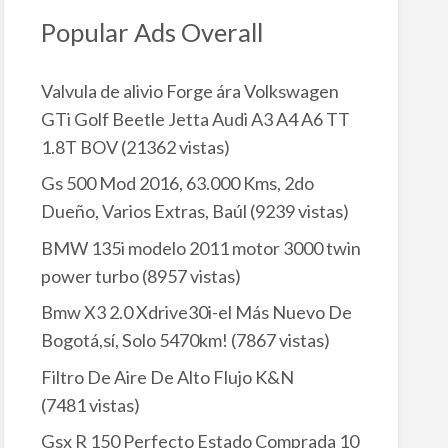
Popular Ads Overall
Valvula de alivio Forge ára Volkswagen
GTi Golf Beetle Jetta Audi A3 A4 A6 TT
1.8T BOV
(21362 vistas)
Gs 500 Mod 2016, 63.000 Kms, 2do
Dueño, Varios Extras, Baúl
(9239 vistas)
BMW 135i modelo 2011 motor 3000 twin
power turbo
(8957 vistas)
Bmw X3 2.0 Xdrive30i-el Más Nuevo De
Bogotá,sí, Solo 5470km!
(7867 vistas)
Filtro De Aire De Alto Flujo K&N
(7481 vistas)
Gsx R 150 Perfecto Estado Comprada 10