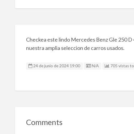
Checkea este lindo Mercedes Benz Gle 250 D 4
nuestra amplia seleccion de carros usados.
Listing ID
24 de junio de 2024 19:00
N/A
705 vistas to
Comments