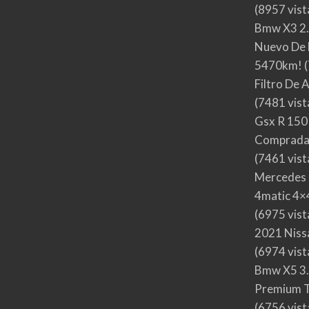
(8957 vist
Bmw X3 2.
Nuevo De 
5470km!
(
Filtro De 
(7481 vist
Gsx R 150
Comprada
(7461 vist
Mercedes 
4matic 4×4
(6975 vist
2021 Nis
(6974 vist
Bmw X5 3.
Premium T
(6756 vist