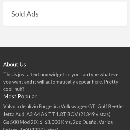
Sold Ads
About Us
This is just a text box widget so you can type whatever
you want and it will automatically appear here. Pretty
cool, huh?
Most Popular
Valvula de alivio Forge ára Volkswagen GTi Golf Beetle
Jetta Audi A3 A4 A6 TT 1.8T BOV
(21349 vistas)
Gs 500 Mod 2016, 63.000 Kms, 2do Dueño, Varios
Extras, Baúl
(9237 vistas)