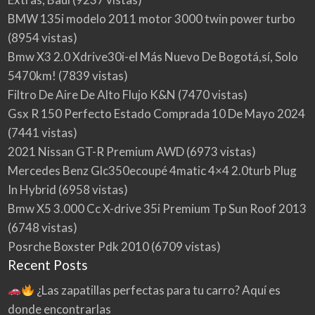
BMW 135i modelo 2011 motor 3000 twin power turbo
(8954 vistas)
Bmw X3 2.0 Xdrive30i-el Más Nuevo De Bogotá,sí, Solo
5470km!
(7839 vistas)
Filtro De Aire De Alto Flujo K&N
(7470 vistas)
Gsx R 150 Perfecto Estado Comprada 10 De Mayo 2024
(7441 vistas)
2021 Nissan GT-R Premium AWD
(6973 vistas)
Mercedes Benz Glc350ecoupé 4matic 4×4 2.0turb Plug
In Hybrid
(6958 vistas)
Bmw X5 3.000 Cc X-drive 35i Premium Tp Sun Roof 2013
(6748 vistas)
Posrche Boxster Pdk 2010
(6709 vistas)
Recent Posts
¿Las zapatillas perfectas para tu carro? Aquí es
donde encontrarlas