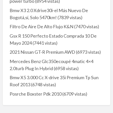
power turbo
(8954 vistas)
Bmw X3 2.0 Xdrive30i-el Más Nuevo De
Bogotá,sí, Solo 5470km!
(7839 vistas)
Filtro De Aire De Alto Flujo K&N
(7470 vistas)
Gsx R 150 Perfecto Estado Comprada 10 De
Mayo 2024
(7441 vistas)
2021 Nissan GT-R Premium AWD
(6973 vistas)
Mercedes Benz Glc350ecoupé 4matic 4×4
2.0turb Plug In Hybrid
(6958 vistas)
Bmw X5 3.000 Cc X-drive 35i Premium Tp Sun
Roof 2013
(6748 vistas)
Posrche Boxster Pdk 2010
(6709 vistas)