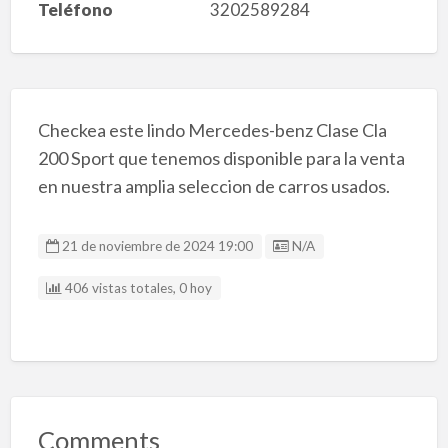
Teléfono
3202589284
Checkea este lindo Mercedes-benz Clase Cla
200 Sport que tenemos disponible para la venta
en nuestra amplia seleccion de carros usados.
Listing ID
21 de noviembre de 2024 19:00
N/A
406 vistas totales, 0 hoy
Comments