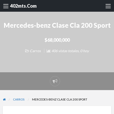
402mts.Com
Mercedes-benz Clase Cla 200 Sport
$68,000,000
Carros
406 vistas totales, 0 hoy
Reportar
problema
CARROS
MERCEDES-BENZ CLASE CLA 200 SPORT