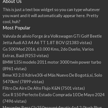
About Us
This is just a text box widget so you can type whatever
you want and it will automatically appear here. Pretty
cool, huh?
Most Popular
Valvula de alivio Forge ára Volkswagen GTi Golf Beetle
Jetta Audi A3 A4 A6 TT 1.8T BOV
(21383 vistas)
Gs 500 Mod 2016, 63.000 Kms, 2do Dueño, Varios
Extras, Baúl
(9253 vistas)
BMW 135i modelo 2011 motor 3000 twin power turbo
(8961 vistas)
Bmw X3 2.0 Xdrive30i-el Más Nuevo De Bogotá,sí, Solo
5470km!
(7899 vistas)
Filtro De Aire De Alto Flujo K&N
(7501 vistas)
Gsx R 150 Perfecto Estado Comprada 10 De Mayo 2024
(7496 vistas)
Mercedes Benz Glc350ecoupé 4matic 4×4 2.0turb Plug