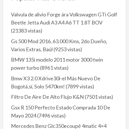
Valvula de alivio Forge ára Volkswagen GTi Golf
Beetle Jetta Audi A3 A4 A6 TT 1.8T BOV
(21383 vistas)
Gs 500 Mod 2016, 63.000 Kms, 2do Dueño,
Varios Extras, Baúl
(9253 vistas)
BMW 135i modelo 2011 motor 3000 twin
power turbo
(8961 vistas)
Bmw X3 2.0 Xdrive30i-el Más Nuevo De
Bogotá,sí, Solo 5470km!
(7899 vistas)
Filtro De Aire De Alto Flujo K&N
(7501 vistas)
Gsx R 150 Perfecto Estado Comprada 10 De
Mayo 2024
(7496 vistas)
Mercedes Benz Glc350ecoupé 4matic 4×4