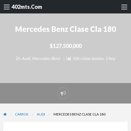
402mts.Com
Mercedes Benz Clase Cla 180
$127,500,000
Audi
,
Mercedes-Benz
506 vistas totales, 1 hoy
Reportar
problema
CARROS
AUDI
MERCEDES BENZ CLASE CLA 180