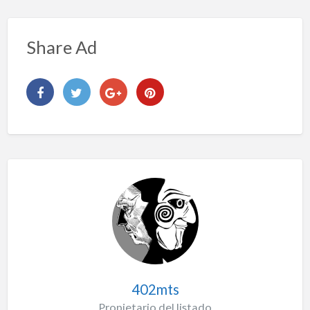
Share Ad
402mts
Propietario del listado