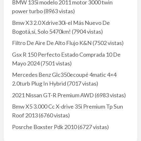
BMW 135i modelo 2011 motor 3000 twin
power turbo
(8963 vistas)
Bmw X3 2.0 Xdrive30i-el Más Nuevo De
Bogotá,sí, Solo 5470km!
(7904 vistas)
Filtro De Aire De Alto Flujo K&N
(7502 vistas)
Gsx R 150 Perfecto Estado Comprada 10 De
Mayo 2024
(7501 vistas)
Mercedes Benz Glc350ecoupé 4matic 4×4
2.0turb Plug In Hybrid
(7017 vistas)
2021 Nissan GT-R Premium AWD
(6983 vistas)
Bmw X5 3.000 Cc X-drive 35i Premium Tp Sun
Roof 2013
(6760 vistas)
Posrche Boxster Pdk 2010
(6727 vistas)