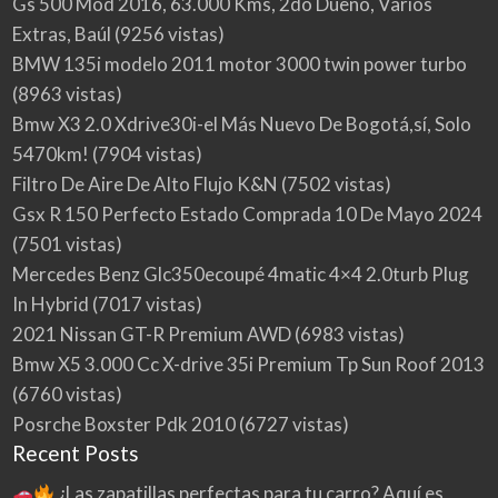
Gs 500 Mod 2016, 63.000 Kms, 2do Dueño, Varios
Extras, Baúl
(9256 vistas)
BMW 135i modelo 2011 motor 3000 twin power turbo
(8963 vistas)
Bmw X3 2.0 Xdrive30i-el Más Nuevo De Bogotá,sí, Solo
5470km!
(7904 vistas)
Filtro De Aire De Alto Flujo K&N
(7502 vistas)
Gsx R 150 Perfecto Estado Comprada 10 De Mayo 2024
(7501 vistas)
Mercedes Benz Glc350ecoupé 4matic 4×4 2.0turb Plug
In Hybrid
(7017 vistas)
2021 Nissan GT-R Premium AWD
(6983 vistas)
Bmw X5 3.000 Cc X-drive 35i Premium Tp Sun Roof 2013
(6760 vistas)
Posrche Boxster Pdk 2010
(6727 vistas)
Recent Posts
¿Las zapatillas perfectas para tu carro? Aquí es