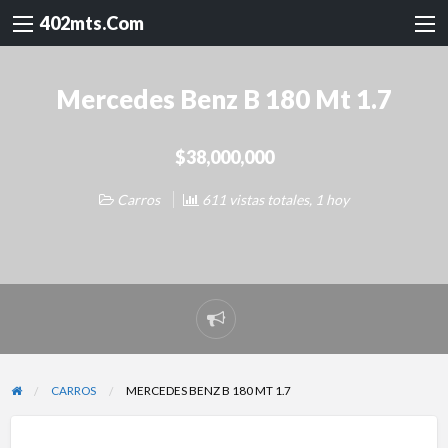
402mts.Com
Mercedes Benz B 180 Mt 1.7
$38,000,000
Carros
611 vistas totales, 1 hoy
Reportar
problema
CARROS
MERCEDES BENZ B 180 MT 1.7