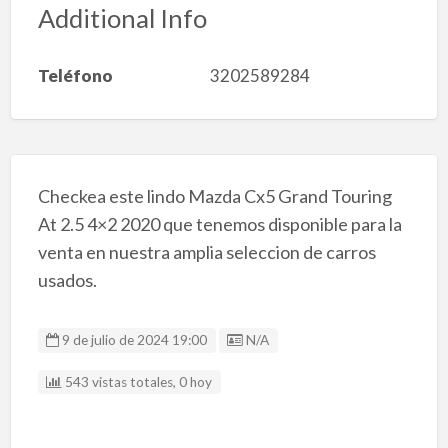
Additional Info
Teléfono
3202589284
Checkea este lindo Mazda Cx5 Grand Touring
At 2.5 4×2 2020 que tenemos disponible para la
venta en nuestra amplia seleccion de carros
usados.
Listing ID
9 de julio de 2024 19:00
N/A
543 vistas totales, 0 hoy