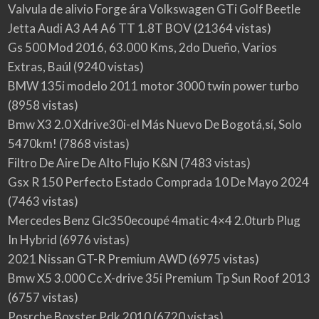
Valvula de alivio Forge ára Volkswagen GTi Golf Beetle
Jetta Audi A3 A4 A6 TT 1.8T BOV
(21364 vistas)
Gs 500 Mod 2016, 63.000 Kms, 2do Dueño, Varios
Extras, Baúl
(9240 vistas)
BMW 135i modelo 2011 motor 3000 twin power turbo
(8958 vistas)
Bmw X3 2.0 Xdrive30i-el Más Nuevo De Bogotá,sí, Solo
5470km!
(7868 vistas)
Filtro De Aire De Alto Flujo K&N
(7483 vistas)
Gsx R 150 Perfecto Estado Comprada 10 De Mayo 2024
(7463 vistas)
Mercedes Benz Glc350ecoupé 4matic 4×4 2.0turb Plug
In Hybrid
(6976 vistas)
2021 Nissan GT-R Premium AWD
(6975 vistas)
Bmw X5 3.000 Cc X-drive 35i Premium Tp Sun Roof 2013
(6757 vistas)
Posrche Boxster Pdk 2010
(6720 vistas)