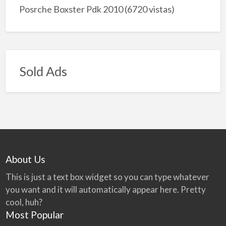
Posrche Boxster Pdk 2010
(6720 vistas)
Sold Ads
About Us
This is just a text box widget so you can type whatever
you want and it will automatically appear here. Pretty
cool, huh?
Most Popular