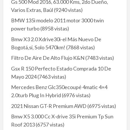
Gs 500 Mod 2016, 63.000 Kms, 2do Dueño,
Varios Extras, Baúl
(9240 vistas)
BMW 135i modelo 2011 motor 3000 twin
power turbo
(8958 vistas)
Bmw X3 2.0 Xdrive30i-el Más Nuevo De
Bogotá,sí, Solo 5470km!
(7868 vistas)
Filtro De Aire De Alto Flujo K&N
(7483 vistas)
Gsx R 150 Perfecto Estado Comprada 10 De
Mayo 2024
(7463 vistas)
Mercedes Benz Glc350ecoupé 4matic 4×4
2.0turb Plug In Hybrid
(6976 vistas)
2021 Nissan GT-R Premium AWD
(6975 vistas)
Bmw X5 3.000 Cc X-drive 35i Premium Tp Sun
Roof 2013
(6757 vistas)