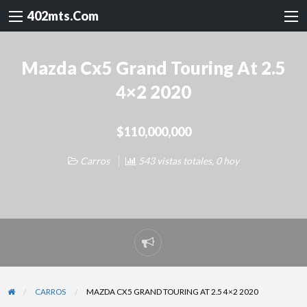
402mts.Com
Mazda Cx5 Grand Touring At 2.5
4×2 2020
$110,000,000
Carros
543 vistas totales, 0 hoy
Reportar
problema
CARROS
MAZDA CX5 GRAND TOURING AT 2.5 4×2 2020