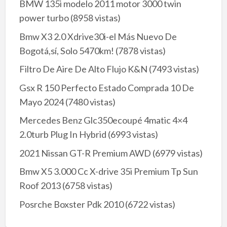
BMW 135i modelo 2011 motor 3000 twin
power turbo
(8958 vistas)
Bmw X3 2.0 Xdrive30i-el Más Nuevo De
Bogotá,sí, Solo 5470km!
(7878 vistas)
Filtro De Aire De Alto Flujo K&N
(7493 vistas)
Gsx R 150 Perfecto Estado Comprada 10 De
Mayo 2024
(7480 vistas)
Mercedes Benz Glc350ecoupé 4matic 4×4
2.0turb Plug In Hybrid
(6993 vistas)
2021 Nissan GT-R Premium AWD
(6979 vistas)
Bmw X5 3.000 Cc X-drive 35i Premium Tp Sun
Roof 2013
(6758 vistas)
Posrche Boxster Pdk 2010
(6722 vistas)