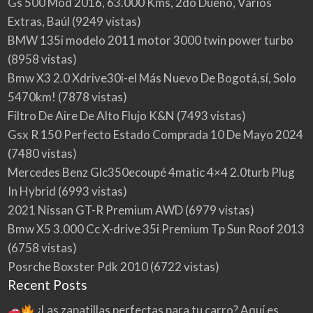
Gs 500 Mod 2016, 63.000 Kms, 2do Dueño, Varios
Extras, Baúl
(9249 vistas)
BMW 135i modelo 2011 motor 3000 twin power turbo
(8958 vistas)
Bmw X3 2.0 Xdrive30i-el Más Nuevo De Bogotá,sí, Solo
5470km!
(7878 vistas)
Filtro De Aire De Alto Flujo K&N
(7493 vistas)
Gsx R 150 Perfecto Estado Comprada 10 De Mayo 2024
(7480 vistas)
Mercedes Benz Glc350ecoupé 4matic 4×4 2.0turb Plug
In Hybrid
(6993 vistas)
2021 Nissan GT-R Premium AWD
(6979 vistas)
Bmw X5 3.000 Cc X-drive 35i Premium Tp Sun Roof 2013
(6758 vistas)
Posrche Boxster Pdk 2010
(6722 vistas)
Recent Posts
¿Las zapatillas perfectas para tu carro? Aquí es