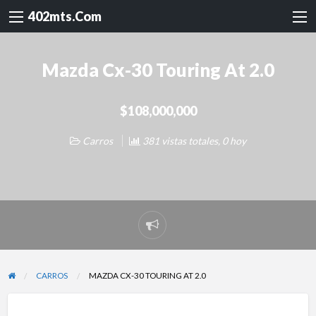
402mts.Com
Mazda Cx-30 Touring At 2.0
$108,000,000
Carros
381 vistas totales, 0 hoy
Reportar
problema
CARROS
MAZDA CX-30 TOURING AT 2.0