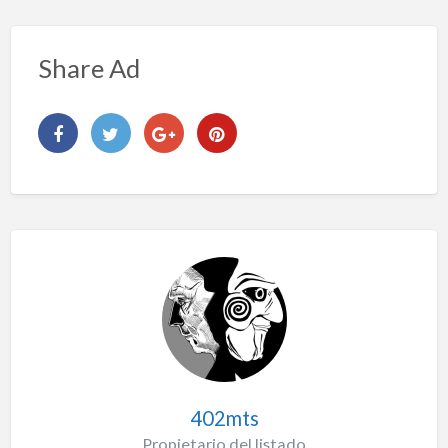
Share Ad
402mts
Propietario del listado