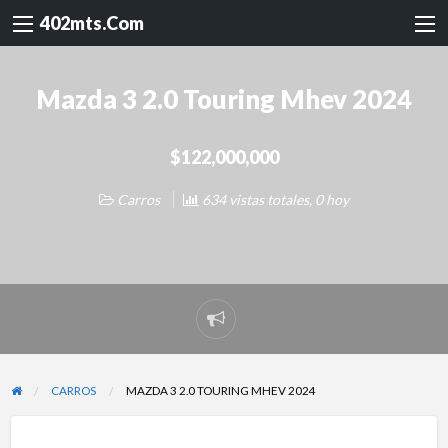
402mts.Com
Mazda 3 2.0 Touring Mhev 2024
$122,000,000
Carros
634 vistas totales, 0 hoy
Reportar
problema
CARROS
MAZDA 3 2.0 TOURING MHEV 2024