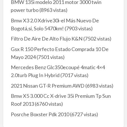
BMW 135i modelo 2011 motor 3000 twin
power turbo
(8963 vistas)
Bmw X3 2.0 Xdrive30i-el Más Nuevo De
Bogotá,sí, Solo 5470km!
(7903 vistas)
Filtro De Aire De Alto Flujo K&N
(7502 vistas)
Gsx R 150 Perfecto Estado Comprada 10 De
Mayo 2024
(7501 vistas)
Mercedes Benz Glc350ecoupé 4matic 4×4
2.0turb Plug In Hybrid
(7017 vistas)
2021 Nissan GT-R Premium AWD
(6983 vistas)
Bmw X5 3.000 Cc X-drive 35i Premium Tp Sun
Roof 2013
(6760 vistas)
Posrche Boxster Pdk 2010
(6727 vistas)