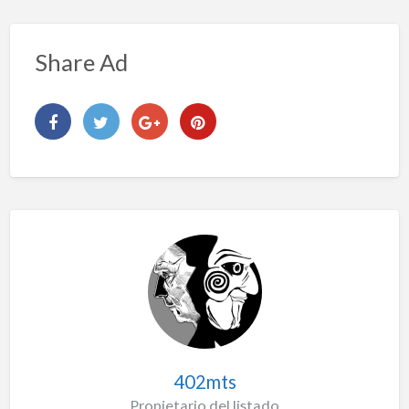
Share Ad
402mts
Propietario del listado