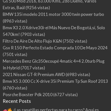
Gs 500 Mod 2016, 63.000 Kms, 2do Dueño, Varios
Extras, Baúl
(9256 vistas)
BMW 135i modelo 2011 motor 3000 twin power turbo
(8963 vistas)
Bmw X3 2.0 Xdrive30i-el Más Nuevo De Bogotá,sí, Solo
5470km!
(7903 vistas)
Filtro De Aire De Alto Flujo K&N
(7502 vistas)
Gsx R 150 Perfecto Estado Comprada 10 De Mayo 2024
(7501 vistas)
Mercedes Benz Glc350ecoupé 4matic 4×4 2.0turb Plug
In Hybrid
(7017 vistas)
2021 Nissan GT-R Premium AWD
(6983 vistas)
Bmw X5 3.000 Cc X-drive 35i Premium Tp Sun Roof 2013
(6760 vistas)
Posrche Boxster Pdk 2010
(6727 vistas)
Recent Posts
¿Las zapatillas perfectas para tu carro? Aquí es