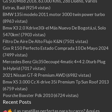
Gs 500 Mod 2016, 63.000 Kms, 2do Dueño, Varios
Extras, Baúl
(9254 vistas)
BMW 135i modelo 2011 motor 3000 twin power turbo
(8963 vistas)
Bmw X3 2.0 Xdrive30i-el Más Nuevo De Bogotá,sí, Solo
5470km!
(7903 vistas)
Filtro De Aire De Alto Flujo K&N
(7501 vistas)
Gsx R 150 Perfecto Estado Comprada 10 De Mayo 2024
(7499 vistas)
Mercedes Benz Glc350ecoupé 4matic 4×4 2.0turb Plug
In Hybrid
(7017 vistas)
2021 Nissan GT-R Premium AWD
(6982 vistas)
Bmw X5 3.000 Cc X-drive 35i Premium Tp Sun Roof 2013
(6759 vistas)
Posrche Boxster Pdk 2010
(6724 vistas)
Recent Posts
¿Las zapatillas perfectas para tu carro? Aquí es