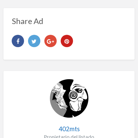
Share Ad
402mts
Propietario del listado