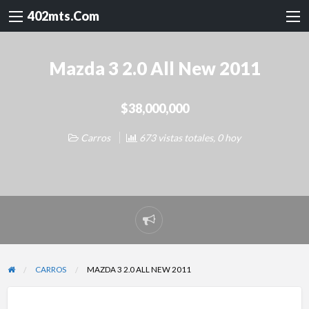
402mts.Com
Mazda 3 2.0 All New 2011
$38,000,000
Carros
673 vistas totales, 0 hoy
Reportar
problema
CARROS
MAZDA 3 2.0 ALL NEW 2011