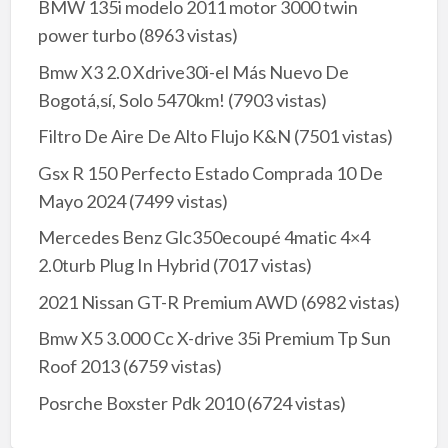
BMW 135i modelo 2011 motor 3000 twin
power turbo
(8963 vistas)
Bmw X3 2.0 Xdrive30i-el Más Nuevo De
Bogotá,sí, Solo 5470km!
(7903 vistas)
Filtro De Aire De Alto Flujo K&N
(7501 vistas)
Gsx R 150 Perfecto Estado Comprada 10 De
Mayo 2024
(7499 vistas)
Mercedes Benz Glc350ecoupé 4matic 4×4
2.0turb Plug In Hybrid
(7017 vistas)
2021 Nissan GT-R Premium AWD
(6982 vistas)
Bmw X5 3.000 Cc X-drive 35i Premium Tp Sun
Roof 2013
(6759 vistas)
Posrche Boxster Pdk 2010
(6724 vistas)